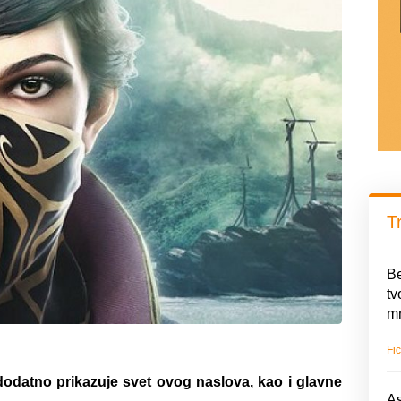
T
Be
tv
mn
Fic
 dodatno prikazuje svet ovog naslova, kao i glavne
As