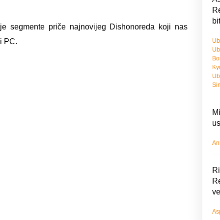
Re
bi
nije segmente priče najnovijeg Dishonoreda koji nas
i PC.
Ub
Ub
Bo
Ky
Ub
Si
Mi
us
An
Ri
Re
ve
As