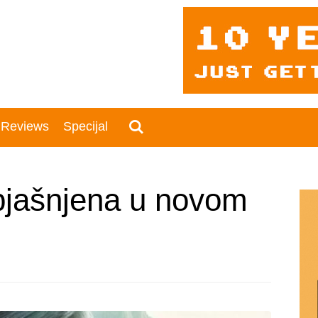
 Reviews
Specijal
bjašnjena u novom