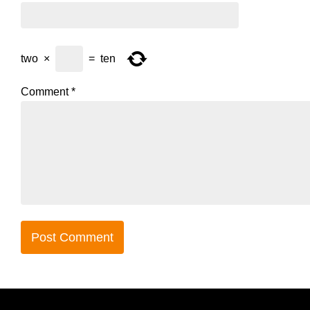
two
×
=
ten
Comment
*