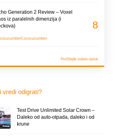
ho Generation 2 Review – Voxel
os iz paralelnih dimenzija (i
8
eckova)
cocucumber
Cococucumber
Pročitajte ostale opise
i vredi odigrati?
Test Drive Unlimited Solar Crown –
Daleko od auto-otpada, daleko i od
krune