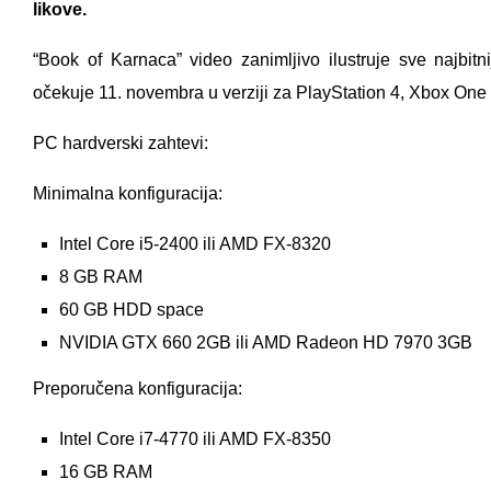
likove.
“Book of Karnaca” video zanimljivo ilustruje sve najbit
očekuje 11. novembra u verziji za PlayStation 4, Xbox One 
PC hardverski zahtevi:
Minimalna konfiguracija:
Intel Core i5-2400 ili AMD FX-8320
8 GB RAM
60 GB HDD space
NVIDIA GTX 660 2GB ili AMD Radeon HD 7970 3GB
Preporučena konfiguracija:
Intel Core i7-4770 ili AMD FX-8350
16 GB RAM