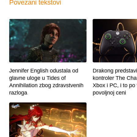
Povezani tekstovi
Jennifer English odustala od
Drakong predstavi
glavne uloge u Tides of
kontroler The Cha
Annihilation zbog zdravstvenih
Xbox i PC, i to p
razloga
povoljnoj ceni