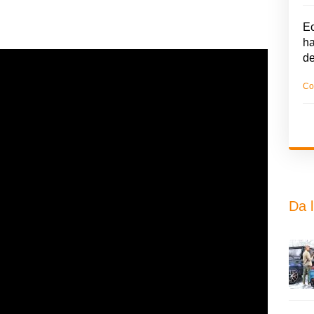
Ec
ha
d
Co
Da l