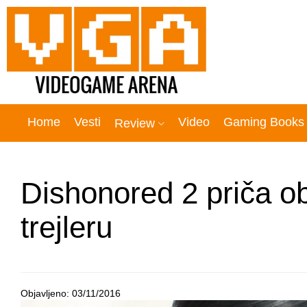
Home
Vesti
Video
Gaming Books
Review
Dishonored 2 priča o
trejleru
Objavljeno:
03/11/2016