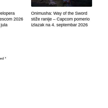
velopera
Onimusha: Way of the Sword
mescom 2026
stiže ranije – Capcom pomerio
 jula
izlazak na 4. septembar 2026
ked
*