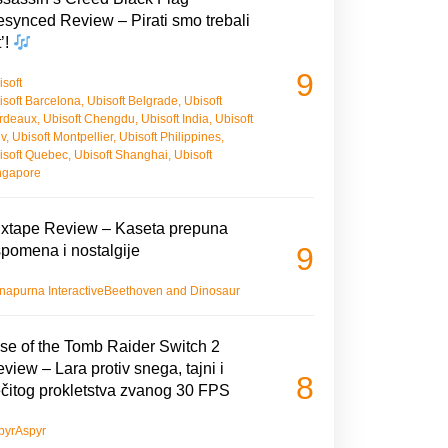
synced Review – Pirati smo trebali
t’!
9
isoft
isoft Barcelona
,
Ubisoft Belgrade
,
Ubisoft
rdeaux
,
Ubisoft Chengdu
,
Ubisoft India
,
Ubisoft
iv
,
Ubisoft Montpellier
,
Ubisoft Philippines
,
isoft Quebec
,
Ubisoft Shanghai
,
Ubisoft
ngapore
xtape Review – Kaseta prepuna
9
pomena i nostalgije
napurna Interactive
Beethoven and Dinosaur
se of the Tomb Raider Switch 2
view – Lara protiv snega, tajni i
8
čitog prokletstva zvanog 30 FPS
pyr
Aspyr