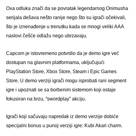
Ova odluka znači da se povratak legendarnog Onimusha
serijala dešava nešto ranije nego što su igrači očekivali,
što je iznenađenje u trenutku kada se mnogi veliki AAA
naslovi češće odlažu nego ubrzavaju.
Capcom je istovremeno potvrdio da je demo igre već
dostupan na glavnim platformama, uključujući
PlayStation Store, Xbox Store, Steam i Epic Games
Store. U demo verziji igrači mogu isprobati rani segment
igre i upoznati se sa borbenim sistemom koji ostaje
fokusiran na brzu, “swordplay” akciju.
Igrači koji sačuvaju napredak iz demo verzije dobiće
specijalni bonus u punoj verziji igre: Kubi Akari charm.