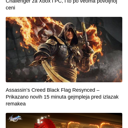
Challenger za Xbox i PC, i to po veoma povoljnoj
ceni
Assassin’s Creed Black Flag Resynced –
Prikazano novih 15 minuta gejmpleja pred izlazak
remakea