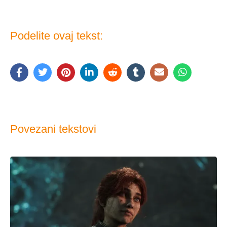
Podelite ovaj tekst:
Povezani tekstovi