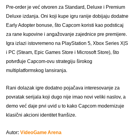
Pre-order je već otvoren za Standard, Deluxe i Premium
Deluxe izdanja. Oni koji kupe igru ranije dobijaju dodatne
Early Adopter bonuse, što Capcom koristi kao podsticaj
za rane kupovine i angažovanje zajednice pre premijere.
Igra izlazi istovremeno na PlayStation 5, Xbox Series X|S
i PC (Steam, Epic Games Store i Microsoft Store), što
potvrđuje Capcom-ovu strategiju širokog
multiplatformskog lansiranja.
Rani dolazak igre dodatno pojačava interesovanje za
povratak serijala koji dugo nije imao novi veliki naslov, a
demo već daje prvi uvid u to kako Capcom modernizuje
klasični akcioni identitet franšize.
Autor
:
VideoGame Arena