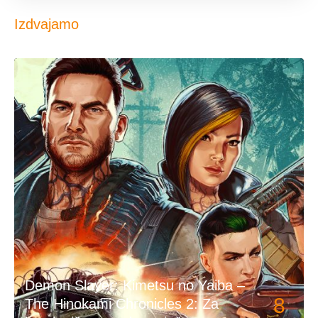
Izdvajamo
Demon Slayer: Kimetsu no Yaiba –
8
The Hinokami Chronicles 2: Za