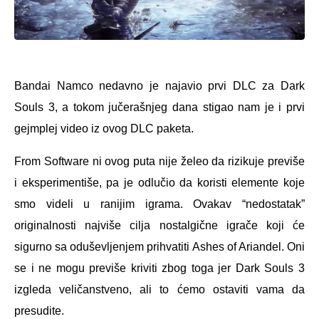
Bandai Namco nedavno je najavio prvi DLC za Dark
Souls 3, a tokom jučerašnjeg dana stigao nam je i prvi
gejmplej video iz ovog DLC paketa.
From Software ni ovog puta nije želeo da rizikuje previše
i eksperimentiše, pa je odlučio da koristi elemente koje
smo videli u ranijim igrama. Ovakav “nedostatak”
originalnosti najviše cilja nostalgične igrače koji će
sigurno sa oduševljenjem prihvatiti Ashes of Ariandel. Oni
se i ne mogu previše kriviti zbog toga jer Dark Souls 3
izgleda veličanstveno, ali to ćemo ostaviti vama da
presudite.