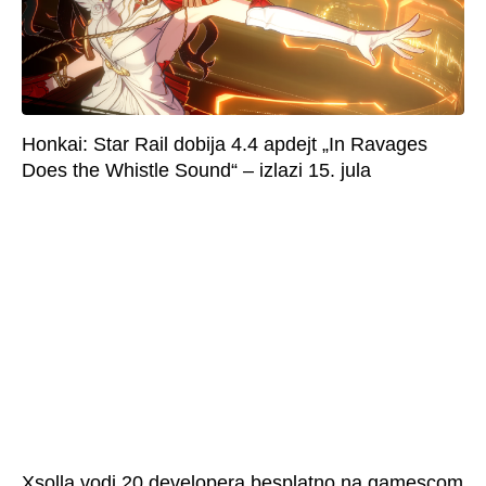
Honkai: Star Rail dobija 4.4 apdejt „In Ravages
Does the Whistle Sound“ – izlazi 15. jula
Xsolla vodi 20 developera besplatno na gamescom