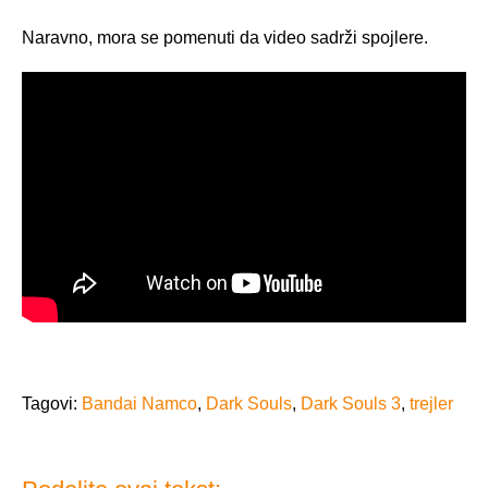
Naravno, mora se pomenuti da video sadrži spojlere.
Tagovi:
Bandai Namco
,
Dark Souls
,
Dark Souls 3
,
trejler