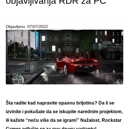
objavljivanja RDR za PC
Objavljeno:
07/07/2022
Šta radite kad napravite opasnu brljotinu? Da li se
izvinite i pokušate da se iskupite narednim projektom,
ili kažete “neću više da se igram!” Nažalost, Rockstar
Games odlučio se za ovu drugu varijantu!