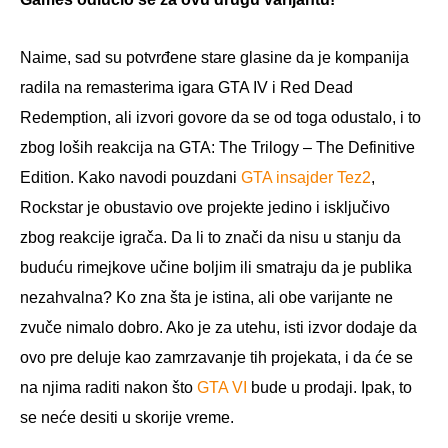
Naime, sad su potvrđene stare glasine da je kompanija
radila na remasterima igara GTA IV i Red Dead
Redemption, ali izvori govore da se od toga odustalo, i to
zbog loših reakcija na GTA: The Trilogy – The Definitive
Edition. Kako navodi pouzdani
GTA insajder Tez2
,
Rockstar je obustavio ove projekte jedino i isključivo
zbog reakcije igrača. Da li to znači da nisu u stanju da
buduću rimejkove učine boljim ili smatraju da je publika
nezahvalna? Ko zna šta je istina, ali obe varijante ne
zvuče nimalo dobro. Ako je za utehu, isti izvor dodaje da
ovo pre deluje kao zamrzavanje tih projekata, i da će se
na njima raditi nakon što
GTA VI
bude u prodaji. Ipak, to
se neće desiti u skorije vreme.