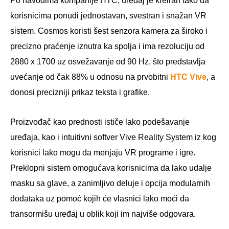
Po navodima kompanije HTC, uređaj je kreiran tako da
korisnicima ponudi jednostavan, svestran i snažan VR
sistem. Cosmos koristi šest senzora kamera za široko i
precizno praćenje iznutra ka spolja i ima rezoluciju od
2880 x 1700 uz osvežavanje od 90 Hz, što predstavlja
uvećanje od čak 88% u odnosu na prvobitni
HTC Vive
, a
donosi precizniji prikaz teksta i grafike.
Proizvođač kao prednosti ističe lako podešavanje
uređaja, kao i intuitivni softver Vive Reality System iz kog
korisnici lako mogu da menjaju VR programe i igre.
Preklopni sistem omogućava korisnicima da lako udalje
masku sa glave, a zanimljivo deluje i opcija modularnih
dodataka uz pomoć kojih će vlasnici lako moći da
transormišu uređaj u oblik koji im najviše odgovara.