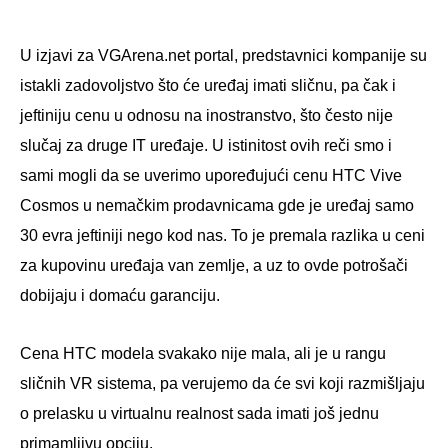
U izjavi za VGArena.net portal, predstavnici kompanije su
istakli zadovoljstvo što će uređaj imati sličnu, pa čak i
jeftiniju cenu u odnosu na inostranstvo, što često nije
slučaj za druge IT uređaje. U istinitost ovih reči smo i
sami mogli da se uverimo upoređujući cenu HTC Vive
Cosmos u nemačkim prodavnicama gde je uređaj samo
30 evra jeftiniji nego kod nas. To je premala razlika u ceni
za kupovinu uređaja van zemlje, a uz to ovde potrošači
dobijaju i domaću garanciju.
Cena HTC modela svakako nije mala, ali je u rangu
sličnih VR sistema, pa verujemo da će svi koji razmišljaju
o prelasku u virtualnu realnost sada imati još jednu
primamljivu opciju.