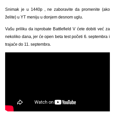
Snimak je u 1440p , ne zaboravite da promenite (ako
želite) u YT meniju u donjem desnom uglu.
Vašu priliku da isprobate Battlefield V ćete dobiti već za
nekoliko dana, jer će open beta test početi 6. septembra i
trajaće do 11. septembra.