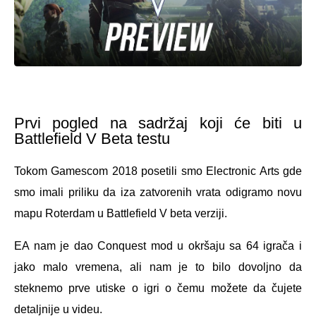
Prvi pogled na sadržaj koji će biti u
Battlefield V Beta testu
Tokom Gamescom 2018 posetili smo Electronic Arts gde
smo imali priliku da iza zatvorenih vrata odigramo novu
mapu Roterdam u Battlefield V beta verziji.
EA nam je dao Conquest mod u okršaju sa 64 igrača i
jako malo vremena, ali nam je to bilo dovoljno da
steknemo prve utiske o igri o čemu možete da čujete
detaljnije u videu.