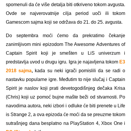
spomenuli da će više detalja biti otkriveno tokom avgusta.
Ovde se najverovatnije cilja period uoči ili tokom
Gamescom sajma koji se održava do 21. do 25. avgusta.
Do septembra moći ćemo da prekratimo čekanje
zanimljivom mini epizodom The Awesome Adventures of
Captain Spirit koji je smešten u LiS univerzum i
predstavlja uvod u drugu igru. Igra je najavljena tokom
E3
2018 sajma
,
kada su neki igrači pomislili da se radi o
nastavku popularne igre. Međutim to nije slučaj i Captain
Spirit je naslov koji prati devetogodišnjeg dečaka Krisa
(Chris) koji uz pomoć bujne mašte beži od stvarnosti. Po
navodima autora, neki izbori i odluke će biti prenete u Life
is Strange 2, a ova epizoda će moći da se preuzme tokom
sutrašnjeg dana besplatno na PlayStation 4, Xbox One i