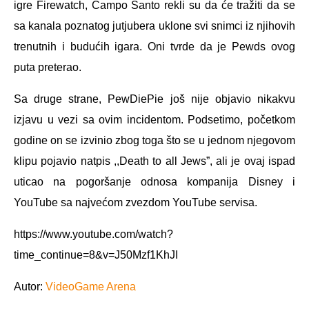
igre Firewatch, Campo Santo rekli su da će tražiti da se
sa kanala poznatog jutjubera uklone svi snimci iz njihovih
trenutnih i budućih igara. Oni tvrde da je Pewds ovog
puta preterao.
Sa druge strane, PewDiePie još nije objavio nikakvu
izjavu u vezi sa ovim incidentom. Podsetimo, početkom
godine on se izvinio zbog toga što se u jednom njegovom
klipu pojavio natpis ,,Death to all Jews”, ali je ovaj ispad
uticao na pogoršanje odnosa kompanija Disney i
YouTube sa najvećom zvezdom YouTube servisa.
https://www.youtube.com/watch?
time_continue=8&v=J50Mzf1KhJI
Autor:
VideoGame Arena