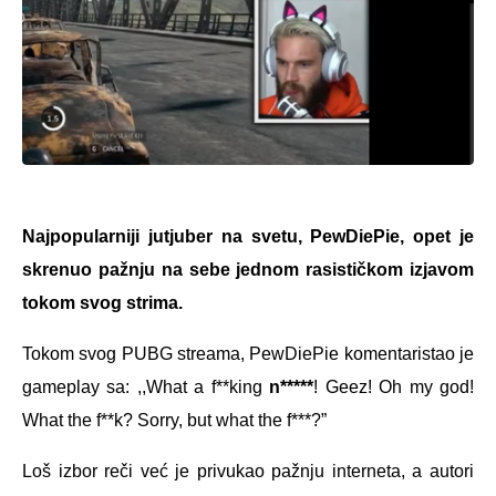
Najpopularniji jutjuber na svetu, PewDiePie, opet je
skrenuo pažnju na sebe jednom rasističkom izjavom
tokom svog strima.
Tokom svog PUBG streama, PewDiePie komentaristao je
gameplay sa: ,,What a f**king
n*****
! Geez! Oh my god!
What the f**k? Sorry, but what the f***?”
Loš izbor reči već je privukao pažnju interneta, a autori