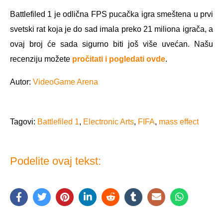
Battlefiled 1 je odlična FPS pucačka igra smeštena u prvi
svetski rat koja je do sad imala preko 21 miliona igrača, a
ovaj broj će sada sigurno biti još više uvećan. Našu
recenziju možete
pročitati i pogledati ovde
.
Autor:
VideoGame Arena
Tagovi:
Battlefiled 1
,
Electronic Arts
,
FIFA
,
mass effect
Podelite ovaj tekst: