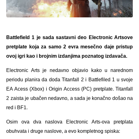
Battlefield 1 je sada sastavni deo Electronic Artsove
pretplate koja za samo 2 evra mesečno daje pristup
ovoj igri kao i brojnim izdanjima poznatog izdavača.
Electronic Arts je nedavno objavio kako u narednom
periodu planira da doda Titanfall 2 i Battlefiled 1 u svoje
EA Acess (Xbox) i Origin Access (PC) pretplate. Titanfall
2 zaista je ubačen nedavno, a sada je konačno došao na
red i BF1.
Osim ova dva naslova Electronic Arts-ova pretplata
obuhvata i druge naslove, a evo kompletnog spiska: