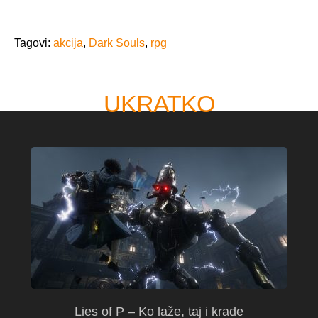
Tagovi:
akcija
,
Dark Souls
,
rpg
UKRATKO
Lies of P – Ko laže, taj i krade