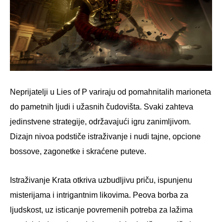
Neprijatelji u Lies of P variraju od pomahnitalih marioneta
do pametnih ljudi i užasnih čudovišta. Svaki zahteva
jedinstvene strategije, održavajući igru zanimljivom.
Dizajn nivoa podstiče istraživanje i nudi tajne, opcione
bossove, zagonetke i skraćene puteve.
Istraživanje Krata otkriva uzbudljivu priču, ispunjenu
misterijama i intrigantnim likovima. Peova borba za
ljudskost, uz isticanje povremenih potreba za lažima