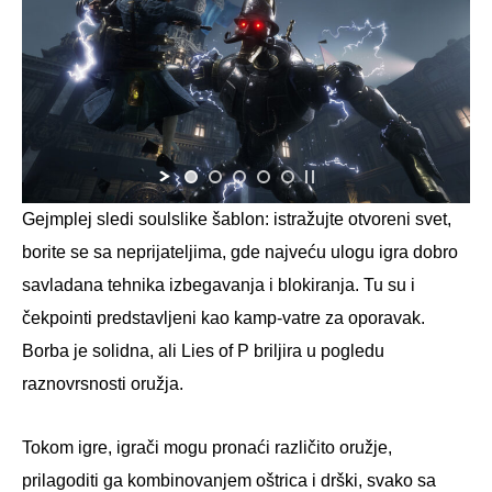
Gejmplej sledi soulslike šablon: istražujte otvoreni svet,
borite se sa neprijateljima, gde najveću ulogu igra dobro
savladana tehnika izbegavanja i blokiranja. Tu su i
čekpointi predstavljeni kao kamp-vatre za oporavak.
Borba je solidna, ali Lies of P briljira u pogledu
raznovrsnosti oružja.
Tokom igre, igrači mogu pronaći različito oružje,
prilagoditi ga kombinovanjem oštrica i drški, svako sa