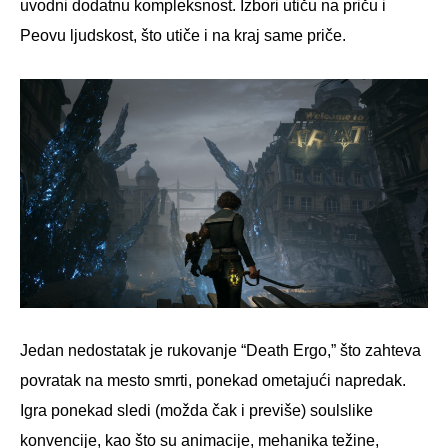
uvodni dodatnu kompleksnost. Izbori utiču na priču i
Peovu ljudskost, što utiče i na kraj same priče.
Jedan nedostatak je rukovanje “Death Ergo,” što zahteva
povratak na mesto smrti, ponekad ometajući napredak.
Igra ponekad sledi (možda čak i previše) soulslike
konvencije, kao što su animacije, mehanika težine,