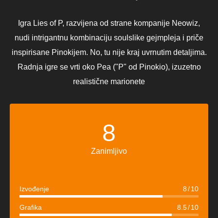
Igra Lies of P, razvijena od strane kompanije Neowiz,
nudi intrigantnu kombinaciju soulslike gejmpleja i priče
inspirisane Pinokijem. No, tu nije kraj uvrnutim detaljima.
Radnja igre se vrti oko Pea ("P" od Pinokio), izuzetno
realistične marionete
8
Zanimljivo
Izvođenje
8
10
Grafika
8.5
10