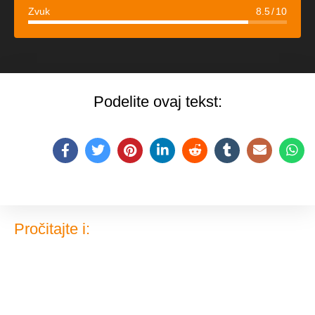
Zvuk
8.5
10
Podelite ovaj tekst:
Pročitajte i: