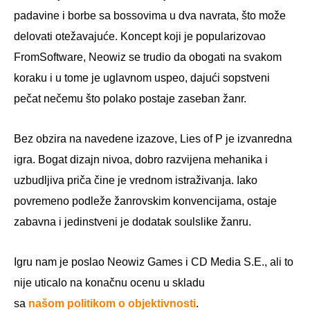
padavine i borbe sa bossovima u dva navrata, što može
delovati otežavajuće. Koncept koji je popularizovao
FromSoftware, Neowiz se trudio da obogati na svakom
koraku i u tome je uglavnom uspeo, dajući sopstveni
pečat nečemu što polako postaje zaseban žanr.
Bez obzira na navedene izazove, Lies of P je izvanredna
igra. Bogat dizajn nivoa, dobro razvijena mehanika i
uzbudljiva priča čine je vrednom istraživanja. Iako
povremeno podleže žanrovskim konvencijama, ostaje
zabavna i jedinstveni je dodatak soulslike žanru.
Igru nam je poslao Neowiz Games i CD Media S.E., ali to
nije uticalo na konačnu ocenu u skladu
sa
našom politikom o objektivnosti
.