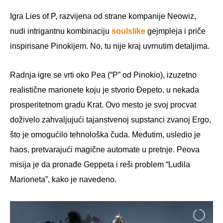
Igra Lies of P, razvijena od strane kompanije Neowiz,
nudi intrigantnu kombinaciju
soulslike
gejmpleja i priče
inspirisane Pinokijem. No, tu nije kraj uvrnutim detaljima.
Radnja igre se vrti oko Pea (“P” od Pinokio), izuzetno
realistične marionete koju je stvorio Đepeto, u nekada
prosperitetnom gradu Krat. Ovo mesto je svoj procvat
doživelo zahvaljujući tajanstvenoj supstanci zvanoj Ergo,
što je omogućilo tehnološka čuda. Međutim, usledio je
haos, pretvarajući magične automate u pretnje. Peova
misija je da pronađe Geppeta i reši problem “Ludila
Marioneta”, kako je navedeno.