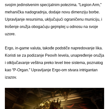
svojim jedinstvenim specijalnim potezima. “Legion Arm,”
mehanička nadogradnja, dodaje novu dimenziju borbe.
Upravljanje resursima, uključujući ograničenu municiju, i
trošenje oružja obogaćuju gejmplej u odnosu na svoje
uzore.
Ergo, in-game valuta, takođe podstiče napredovanje lika.
Koristi se za podizanje Peovih levela, unapređenje oružja
i otključavanje veština preko level tree sistema, poznatog
kao “P-Organ.” Upravljanje Ergo-om stvara intrigantan
izazov.