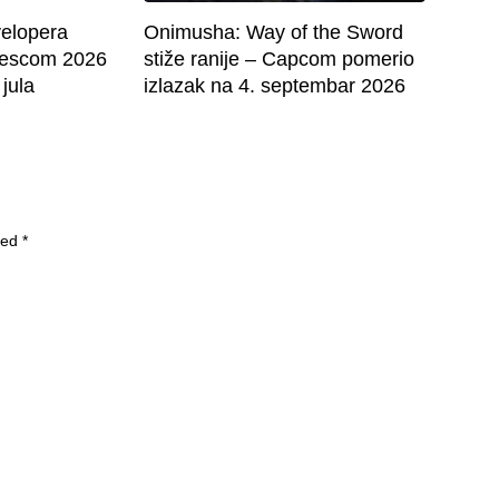
velopera
Onimusha: Way of the Sword
mescom 2026
stiže ranije – Capcom pomerio
 jula
izlazak na 4. septembar 2026
ked
*