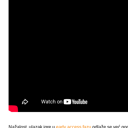
Nažalost, ulazak igre u
early access fazu
odlaže se već god