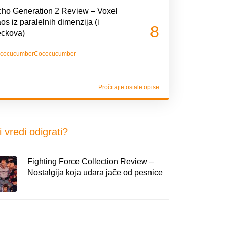
ho Generation 2 Review – Voxel
os iz paralelnih dimenzija (i
8
eckova)
cocucumber
Cococucumber
Pročitajte ostale opise
i vredi odigrati?
Fighting Force Collection Review –
Nostalgija koja udara jače od pesnice