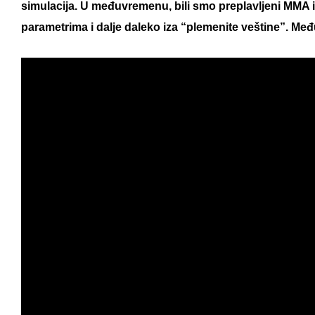
simulacija. U međuvremenu, bili smo preplavljeni MMA 
parametrima i dalje daleko iza “plemenite veštine”. Međ