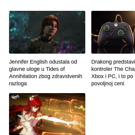
Jennifer English odustala od
Drakong predstavi
glavne uloge u Tides of
kontroler The Cha
Annihilation zbog zdravstvenih
Xbox i PC, i to p
razloga
povoljnoj ceni