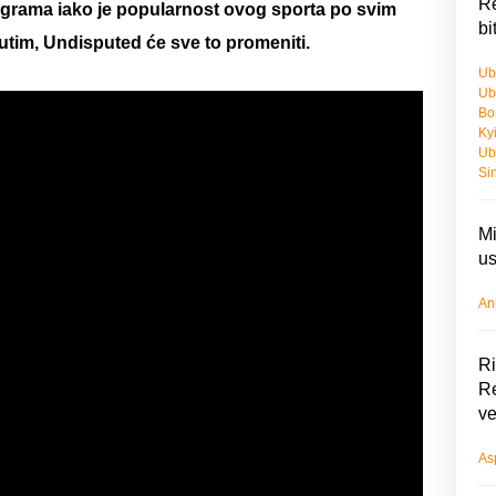
Re
igrama iako je popularnost ovog sporta po svim
bi
utim, Undisputed će sve to promeniti.
Ub
Ub
Bo
Ky
Ub
Si
Mi
us
An
Ri
Re
ve
As