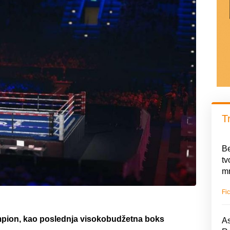
T
Be
tv
mn
Fic
ampion, kao poslednja visokobudžetna boks
As