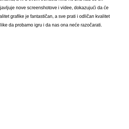
javljuje nove screenshotove i videe, dokazujući da će
et grafike je fantastičan, a sve prati i odličan kvalitet
like da probamo igru i da nas ona neće razočarati.