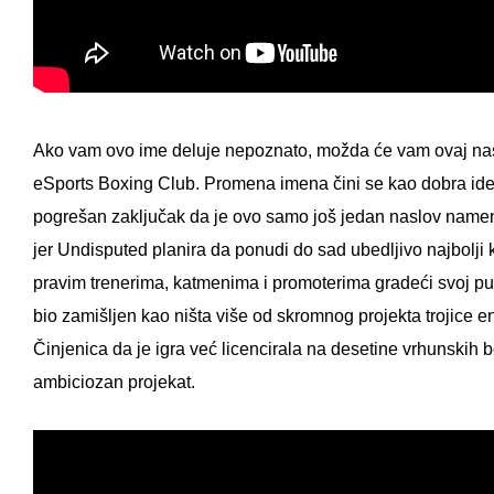
Ako vam ovo ime deluje nepoznato, možda će vam ovaj nasl
eSports Boxing Club. Promena imena čini se kao dobra ide
pogrešan zaključak da je ovo samo još jedan naslov namenj
jer Undisputed planira da ponudi do sad ubedljivo najbolji
pravim trenerima, katmenima i promoterima gradeći svoj p
bio zamišljen kao ništa više od skromnog projekta trojice e
Činjenica da je igra već licencirala na desetine vrhunskih 
ambiciozan projekat.