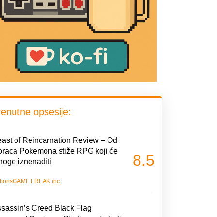
renutne opsesije:
ast of Reincarnation Review – Od
oraca Pokemona stiže RPG koji će
8.5
oge iznenaditi
tions
GAME FREAK inc.
sassin’s Creed Black Flag