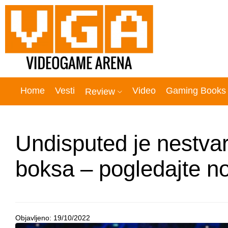
Home
Vesti
Video
Gaming Books
Review
Undisputed je nestvar
boksa – pogledajte n
Objavljeno:
19/10/2022