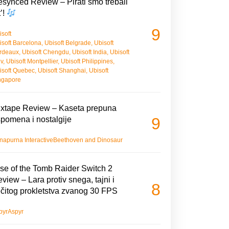
synced Review – Pirati smo trebali
t’!
9
isoft
isoft Barcelona
,
Ubisoft Belgrade
,
Ubisoft
rdeaux
,
Ubisoft Chengdu
,
Ubisoft India
,
Ubisoft
iv
,
Ubisoft Montpellier
,
Ubisoft Philippines
,
isoft Quebec
,
Ubisoft Shanghai
,
Ubisoft
ngapore
xtape Review – Kaseta prepuna
9
pomena i nostalgije
napurna Interactive
Beethoven and Dinosaur
se of the Tomb Raider Switch 2
view – Lara protiv snega, tajni i
8
čitog prokletstva zvanog 30 FPS
pyr
Aspyr