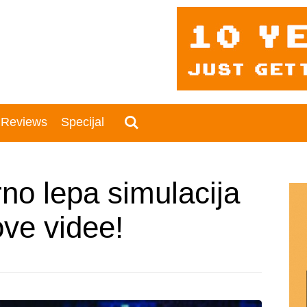
 Reviews
Specijal
no lepa simulacija
ove videe!