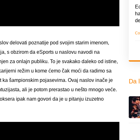
Ec
ha
d
Co
ov delovati poznatije pod svojim starim imenom,
ja, s obzirom da eSports u naslovu navodi na
en za onlajn publiku. To je svakako daleko od istine,
 karijerni režim u kome ćemo čak moći da radimo sa
ut ka šampionskim pojasevima. Ovaj naslov inače je
Da l
ntuzijasta, ali je potom prerastao u nešto mnogo veće.
boksera ipak nam govori da je u pitanju izuzetno