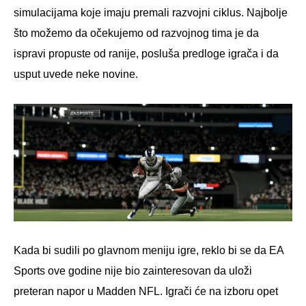
simulacijama koje imaju premali razvojni ciklus. Najbolje
što možemo da očekujemo od razvojnog tima je da
ispravi propuste od ranije, posluša predloge igrača i da
usput uvede neke novine.
Kada bi sudili po glavnom meniju igre, reklo bi se da EA
Sports ove godine nije bio zainteresovan da uloži
preteran napor u Madden NFL. Igrači će na izboru opet