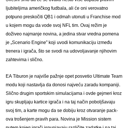
ljubiteljima američkog fudbala, ali će oni verovatno
potpuno preskočiti QB1 i odmah utonuti u Franchise mod
u kojem mogu da vode svoj NFL tim. Ovaj režim je
doživeo najmanje novina, a jedina stvar vredna pomena
je „Scenario Engine” koji uvodi komunikaciju između
trenera i igrača, što se svodi na udovoljavanje njihovim
zahtevima i slično.
EA Tiburon je najviše pažnje opet posvetio Ultimate Team
modu koji nastavlja da donosi najveću zaradu kompaniji.
Slično drugim sportskim simulacijama i ovde gejmeri kroz
igru skupljaju kartice igrača i na taj način poboljšavaju
svoj tim, a karte mogu da se dobiju kroz otvaranje pack-
ova trošenjem pravih para. Novina je Mission sistem
putem kojeg igrači ispunjavaju različite zadatke i na taj