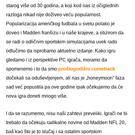
starog više od 30 godina, a koji kod nas iz očiglednih
razloga nikad nije doživeo veću popularnost.
Popularizacija američkog fudbala u svetu polako je
doveo i Madden franšizu i u naše krajeve, a obzirom da
se radi o odličnim sportskim simulacijama uvek rado
odlučimo da isprobamo aktuelno izdanje. Kako igru
gledamo i iz perspektive PC igrača, moramo da
spomenemo i to da smo
prošlogodišni comeback
dočekali sa oduševljenjem, ali nas je „honeymoon” faza
sad već popustila pa ove godine ipak očekujemo da će
nova igra doneti mnogo više.
I da se razumemo, nisu naši zahtevi preveliki. Igrači ne bi
trebalo da očekuju radikalne novine od Madden NFL 20,
baš kao što je to slučaj i sa ostalim sportskim