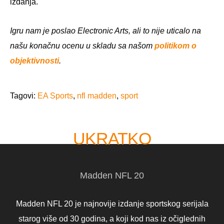
izdanja.
Igru nam je poslao Electronic Arts, ali to nije uticalo na
našu konačnu ocenu u skladu sa našom
politikom o
objektivnosti
.
Tagovi:
EA Sports
,
nfl madden
,
sport
UKRATKO
Madden NFL 20
Madden NFL 20 je najnovije izdanje sportskog serijala
starog više od 30 godina, a koji kod nas iz očiglednih