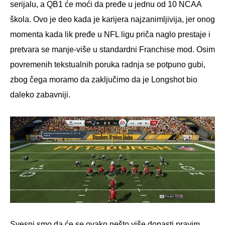
serijalu, a QB1 će moći da pređe u jednu od 10 NCAA
škola. Ovo je deo kada je karijera najzanimljivija, jer onog
momenta kada lik pređe u NFL ligu priča naglo prestaje i
pretvara se manje-više u standardni Franchise mod. Osim
povremenih tekstualnih poruka radnja se potpuno gubi,
zbog čega moramo da zaključimo da je Longshot bio
daleko zabavniji.
Svesni smo da će se ovako nešto više dopasti pravim