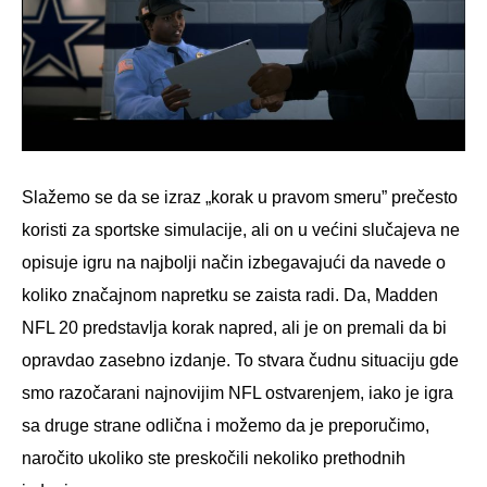
Slažemo se da se izraz „korak u pravom smeru” prečesto
koristi za sportske simulacije, ali on u većini slučajeva ne
opisuje igru na najbolji način izbegavajući da navede o
koliko značajnom napretku se zaista radi. Da, Madden
NFL 20 predstavlja korak napred, ali je on premali da bi
opravdao zasebno izdanje. To stvara čudnu situaciju gde
smo razočarani najnovijim NFL ostvarenjem, iako je igra
sa druge strane odlična i možemo da je preporučimo,
naročito ukoliko ste preskočili nekoliko prethodnih