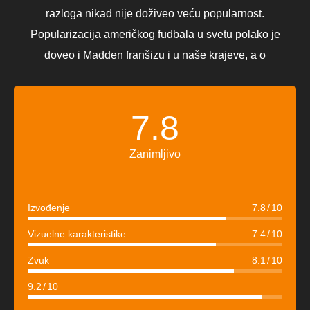
razloga nikad nije doživeo veću popularnost.
Popularizacija američkog fudbala u svetu polako je
doveo i Madden franšizu i u naše krajeve, a o
7.8
Zanimljivo
Izvođenje
7.8
10
Vizuelne karakteristike
7.4
10
Zvuk
8.1
10
9.2
10