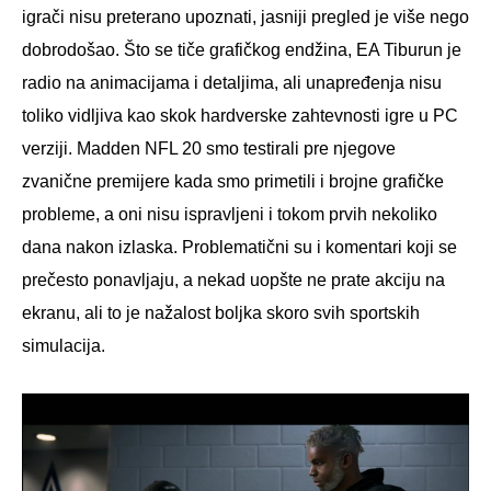
igrači nisu preterano upoznati, jasniji pregled je više nego
dobrodošao. Što se tiče grafičkog endžina, EA Tiburun je
radio na animacijama i detaljima, ali unapređenja nisu
toliko vidljiva kao skok hardverske zahtevnosti igre u PC
verziji. Madden NFL 20 smo testirali pre njegove
zvanične premijere kada smo primetili i brojne grafičke
probleme, a oni nisu ispravljeni i tokom prvih nekoliko
dana nakon izlaska. Problematični su i komentari koji se
prečesto ponavljaju, a nekad uopšte ne prate akciju na
ekranu, ali to je nažalost boljka skoro svih sportskih
simulacija.