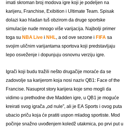
imati skroman broj modova igre koji je podeljen na
karijeru, Franchise, Exibition i Ultimate Team. Spisak
dolazi kao hladan tuš obzirom da druge sportske
simulacije nude mnogo više varijacija. Najbolji primer
toga su
NBA Live
i
NHL
, a od ove sezone i
FIFA
sa
svojim uličnim varijantama sportova koji predstavljaju
lepo osveženje i dopunjuju osnovnu verziju igre.
Igrači koji budu tražili nešto drugačije moraće da se
zadovolje sa karijerom koja nosi naziv QB1: Face of the
Francise. Nasuprot story karijera koje smo mogli da
vidimo u prethodne dve Madden igre, u QB1 je moguće
kreirati svog igrača „od nule”, ali je EA Sports i ovog puta
ubacio priču koja će pratiti uspon mladog sportiste. Mod
počinje snažno uvođenjem koledž utakmica, po prvi put u