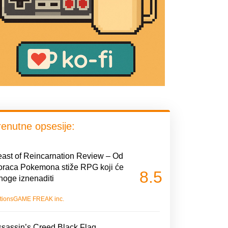
renutne opsesije:
ast of Reincarnation Review – Od
oraca Pokemona stiže RPG koji će
8.5
oge iznenaditi
tions
GAME FREAK inc.
sassin’s Creed Black Flag