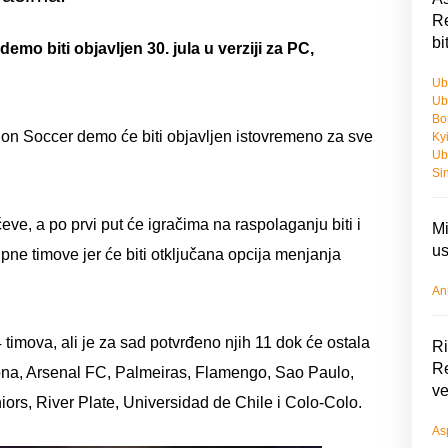
Re
bi
mo biti objavljen 30. jula u verziji za PC,
Ub
Ub
Bo
tion Soccer demo će biti objavljen istovremeno za sve
Ky
Ub
Si
e, a po prvi put će igračima na raspolaganju biti i
Mi
us
ne timove jer će biti otključana opcija menjanja
An
 timova, ali je za sad potvrđeno njih 11 dok će ostala
Ri
Re
lona, Arsenal FC, Palmeiras, Flamengo, Sao Paulo,
ve
ors, River Plate, Universidad de Chile i Colo-Colo.
As