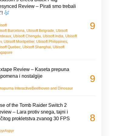
synced Review – Pirati smo trebali
t’!
9
isoft
isoft Barcelona
,
Ubisoft Belgrade
,
Ubisoft
rdeaux
,
Ubisoft Chengdu
,
Ubisoft India
,
Ubisoft
iv
,
Ubisoft Montpellier
,
Ubisoft Philippines
,
isoft Quebec
,
Ubisoft Shanghai
,
Ubisoft
ngapore
xtape Review – Kaseta prepuna
9
pomena i nostalgije
napurna Interactive
Beethoven and Dinosaur
se of the Tomb Raider Switch 2
view – Lara protiv snega, tajni i
8
čitog prokletstva zvanog 30 FPS
pyr
Aspyr