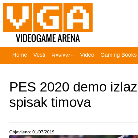
Home
Vesti
Video
Gaming Books
Review
PES 2020 demo izlazi 
spisak timova
Objavljeno:
01/07/2019