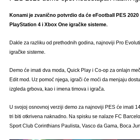
Konami je zvanično potvrdio da će eFootball PES 2020 de
PlayStation 4 i Xbox One igračke sisteme.
Dakle za razliku od prethodnih godina, najnoviji Pro Evolu
igračke sisteme.
Demo će imati dva moda, Quick Play i Co-op za onlajn mečev
Edit mod. Uz pomoć njega, igrači će moći da menjaju dostup
izgleda grbova, kao i imena timova i igrača.
U svojoj osnovnoj verziji demo za najnoviji PES će imati 14
tri biti otkrivena naknadno. Na spisku se nalaze FC Barce
Sport Club Corinthians Paulista, Vasco da Gama, Boca Juni