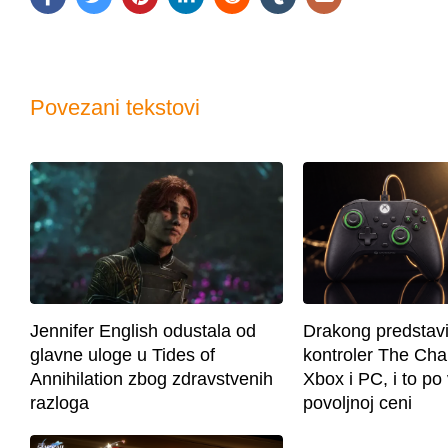
Povezani tekstovi
Jennifer English odustala od
Drakong predstavi
glavne uloge u Tides of
kontroler The Cha
Annihilation zbog zdravstvenih
Xbox i PC, i to p
razloga
povoljnoj ceni