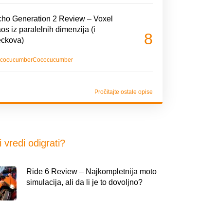
ho Generation 2 Review – Voxel
os iz paralelnih dimenzija (i
8
eckova)
cocucumber
Cococucumber
Pročitajte ostale opise
i vredi odigrati?
Ride 6 Review – Najkompletnija moto
simulacija, ali da li je to dovoljno?