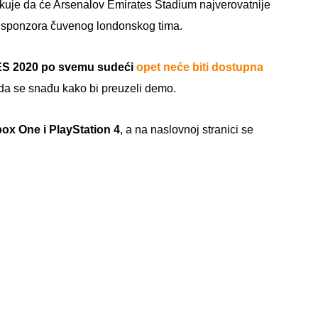
čekuje da će Arsenalov Emirates Stadium najverovatnije
d sponzora čuvenog londonskog tima.
ES 2020 po svemu sudeći
opet neće biti dostupna
da se snađu kako bi preuzeli demo.
box One i PlayStation 4
, a na naslovnoj stranici se