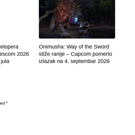
velopera
Onimusha: Way of the Sword
mescom 2026
stiže ranije – Capcom pomerio
 jula
izlazak na 4. septembar 2026
ked
*