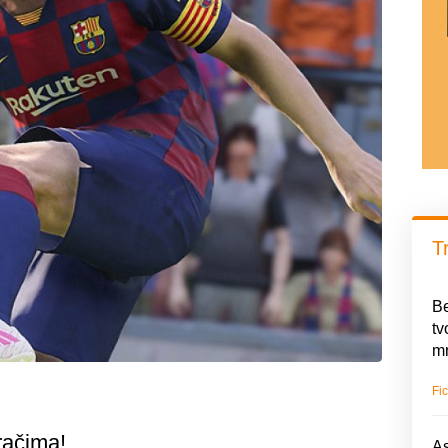
T
Be
tv
mn
Fic
račima!
As