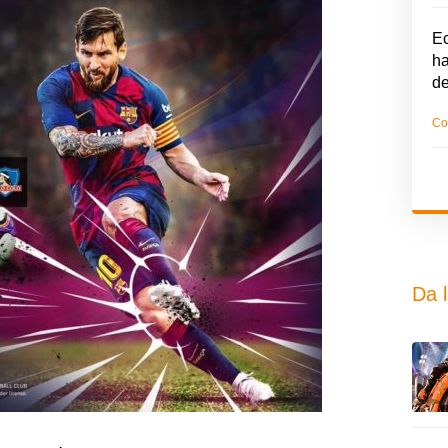
Ec
ha
d
Co
Da l