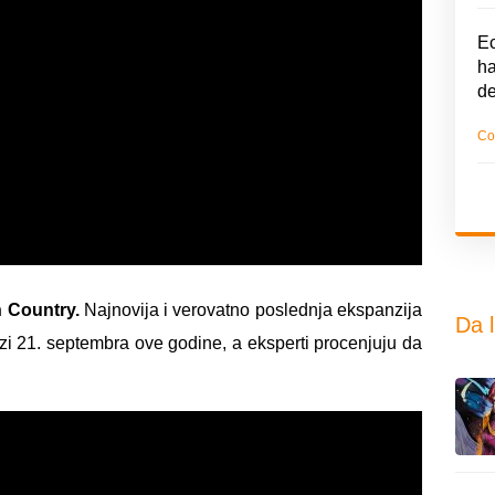
Ec
ha
d
Co
 Country.
Najnovija i verovatno poslednja ekspanzija
Da l
azi 21. septembra ove godine, a eksperti procenjuju da