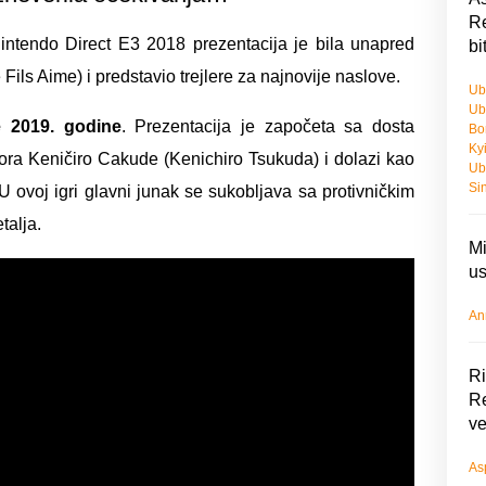
Re
Nintendo Direct E3 2018 prezentacija je bila unapred
bi
Fils Aime) i predstavio trejlere za najnovije naslove.
Ub
Ub
 2019. godine
. Prezentacija je započeta sa dosta
Bo
Ky
tora Keničiro Cakude (Kenichiro Tsukuda) i dolazi kao
Ub
Si
U ovoj igri glavni junak se sukobljava sa protivničkim
talja.
Mi
us
An
Ri
Re
ve
As