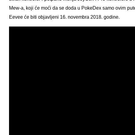
Mew-a, koji će moći da se doda u PokeDex samo ovim put
Eevee će biti objavljeni 16. novembra 2018. godine.