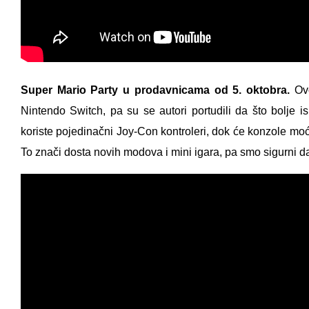
Super Mario Party u prodavnicama od 5. oktobra.
Ovo
Nintendo Switch, pa su se autori portudili da što bolje i
koriste pojedinačni Joy-Con kontroleri, dok će konzole mo
To znači dosta novih modova i mini igara, pa smo sigurni da 