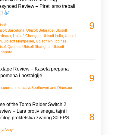
synced Review – Pirati smo trebali
t’!
9
isoft
isoft Barcelona
,
Ubisoft Belgrade
,
Ubisoft
rdeaux
,
Ubisoft Chengdu
,
Ubisoft India
,
Ubisoft
iv
,
Ubisoft Montpellier
,
Ubisoft Philippines
,
isoft Quebec
,
Ubisoft Shanghai
,
Ubisoft
ngapore
xtape Review – Kaseta prepuna
9
pomena i nostalgije
napurna Interactive
Beethoven and Dinosaur
se of the Tomb Raider Switch 2
view – Lara protiv snega, tajni i
8
čitog prokletstva zvanog 30 FPS
pyr
Aspyr