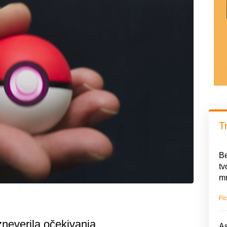
T
Be
tv
mn
Fic
izneverila očekivanja…
As