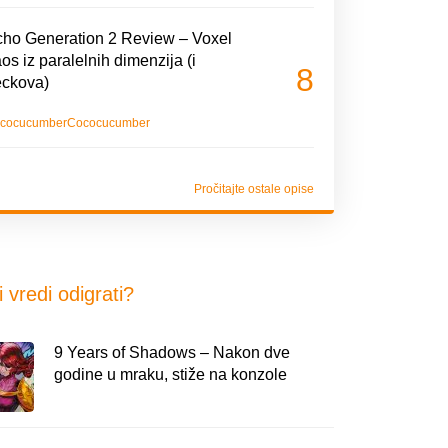
ho Generation 2 Review – Voxel
os iz paralelnih dimenzija (i
8
eckova)
cocucumber
Cococucumber
Pročitajte ostale opise
i vredi odigrati?
9 Years of Shadows – Nakon dve
godine u mraku, stiže na konzole