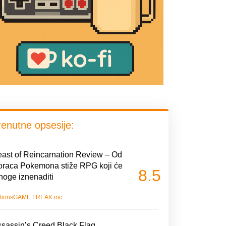
renutne opsesije:
ast of Reincarnation Review – Od
oraca Pokemona stiže RPG koji će
8.5
oge iznenaditi
tions
GAME FREAK inc.
sassin’s Creed Black Flag