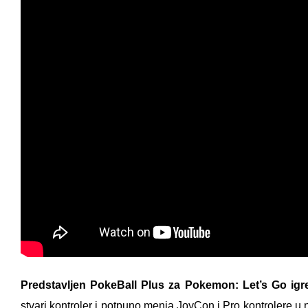
Predstavljen PokeBall Plus za Pokemon: Let’s Go igr
stvari kontroler i potpuno menja JoyCon i Pro kontrolere 