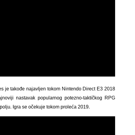
 je takođe najavljen tokom Nintendo Direct E3 2018
ajnoviji nastavak popularnog potezno-taktičkog RPG
olju. Igra se očekuje tokom proleća 2019.