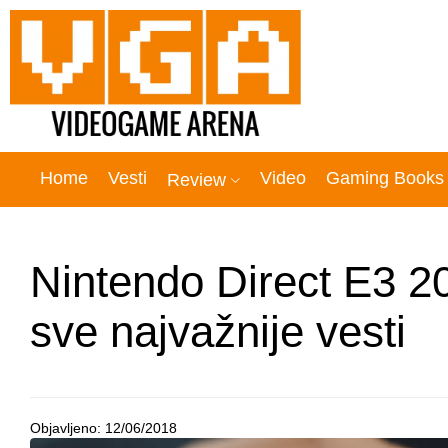
Home
Vesti
Video
Gaming Books
Review
Nintendo Direct E3 20
sve najvažnije vesti
Objavljeno:
12/06/2018