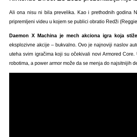
Ali ona nisu ni bila prevelika. Kao i prethodnih godina 
pripremljeni videu u kojem se publici obratio Redži (Reggie 
Daemon X Machina je mech akciona igra koja stiže
eksplozivne akcije – bukvalno. Ovo je najnoviji naslov au
uteha svim igračima koji su očekivali novi Armored Core. 
robotima, a power armor može da se menja do najsitnijih de