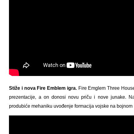
Stiže i nova Fire Emblem igra.
Fire Emglem Three Houses
prezentacije, a on donosi novu priču i nove junake. N
produbiće mehaniku uvođenje formacija vojske na bojnom p