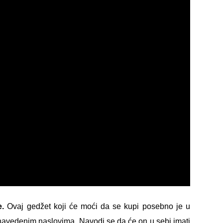
e.
Ovaj gedžet koji će moći da se kupi posebno je u
u navedenim naslovima. Navodi se da će on u sebi imati