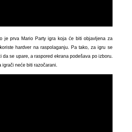
 je prva Mario Party igra koja će biti objavljena za
skoriste hardver na raspolaganju. Pa tako, za igru se
ći da se upare, a raspored ekrana podešava po izboru.
igrači neće biti razočarani.