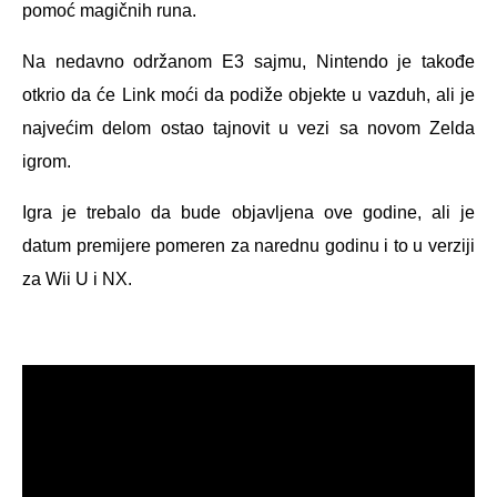
pomoć magičnih runa.
Na nedavno održanom E3 sajmu, Nintendo je takođe
otkrio da će Link moći da podiže objekte u vazduh, ali je
najvećim delom ostao tajnovit u vezi sa novom Zelda
igrom.
Igra je trebalo da bude objavljena ove godine, ali je
datum premijere pomeren za narednu godinu i to u verziji
za Wii U i NX.