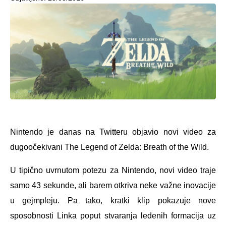
Nintendo je danas na Twitteru objavio novi video za
dugoočekivani The Legend of Zelda: Breath of the Wild.
U tipično uvrnutom potezu za Nintendo, novi video traje
samo 43 sekunde, ali barem otkriva neke važne inovacije
u gejmpleju. Pa tako, kratki klip pokazuje nove
sposobnosti Linka poput stvaranja ledenih formacija uz