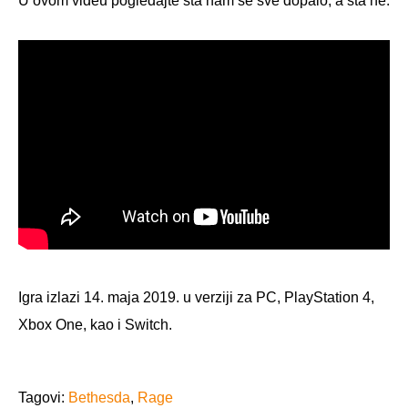
U ovom videu pogledajte šta nam se sve dopalo, a šta ne.
Igra izlazi 14. maja 2019. u verziji za PC, PlayStation 4,
Xbox One, kao i Switch.
Tagovi:
Bethesda
,
Rage