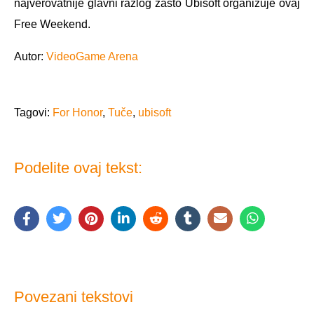
najverovatnije glavni razlog zašto Ubisoft organizuje ovaj
Free Weekend.
Autor:
VideoGame Arena
Tagovi:
For Honor
,
Tuče
,
ubisoft
Podelite ovaj tekst:
Povezani tekstovi