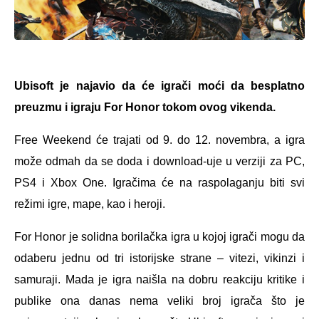
Ubisoft je najavio da će igrači moći da besplatno
preuzmu i igraju For Honor tokom ovog vikenda.
Free Weekend će trajati od 9. do 12. novembra, a igra
može odmah da se doda i download-uje u verziji za PC,
PS4 i Xbox One. Igračima će na raspolaganju biti svi
režimi igre, mape, kao i heroji.
For Honor je solidna borilačka igra u kojoj igrači mogu da
odaberu jednu od tri istorijske strane – vitezi, vikinzi i
samuraji. Mada je igra naišla na dobru reakciju kritike i
publike ona danas nema veliki broj igrača što je