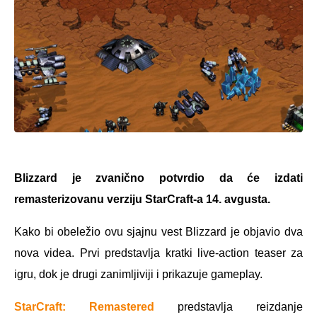
Blizzard je zvanično potvrdio da će izdati
remasterizovanu verziju StarCraft-a 14. avgusta.
Kako bi obeležio ovu sjajnu vest Blizzard je objavio dva
nova videa. Prvi predstavlja kratki live-action teaser za
igru, dok je drugi zanimljiviji i prikazuje gameplay.
StarCraft: Remastered
predstavlja reizdanje