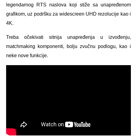
legendarnog RTS naslova koji stiže sa unapređenom
grafikom, uz podršku za widescreen UHD rezolucije kao i
4K.
Treba očekivati sitnija unapređenja u izvođenju,
matchmaking komponenti, bolju zvučnu podlogu, kao i
neke nove funkcije.