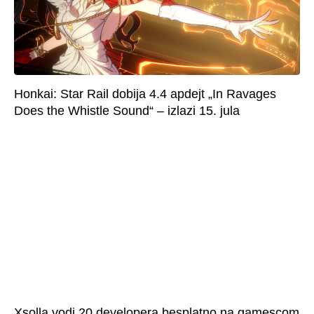
Honkai: Star Rail dobija 4.4 apdejt „In Ravages
Does the Whistle Sound“ – izlazi 15. jula
Xsolla vodi 20 developera besplatno na gamescom