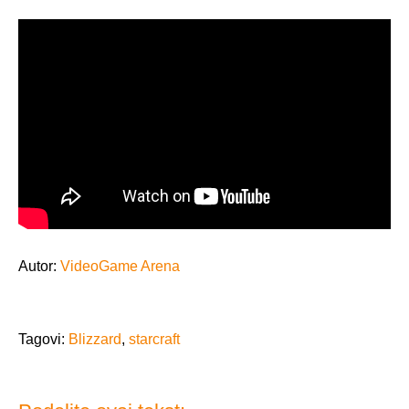
Autor:
VideoGame Arena
Tagovi:
Blizzard
,
starcraft