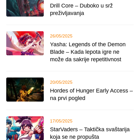
Drill Core – Duboko u srž
preživljavanja
26/05/2025
Yasha: Legends of the Demon
Blade – Kada lepota igre ne
može da sakrije repetitivnost
20/05/2025
Hordes of Hunger Early Access –
na prvi pogled
17/05/2025
StarVaders – Taktička svaštarija
koja se ne propušta