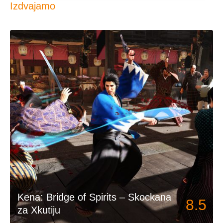
Izdvajamo
Kena: Bridge of Spirits – Skockana
8.5
za Xkutiju