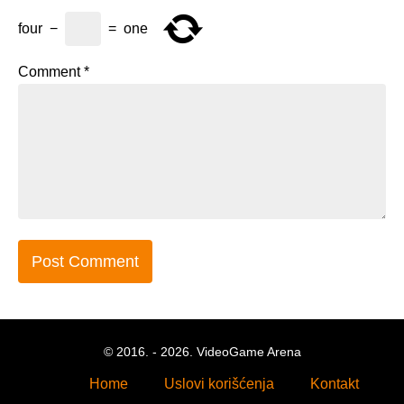
four
−
=
one
Comment
*
© 2016. - 2026. VideoGame Arena
Home
Uslovi korišćenja
Kontakt