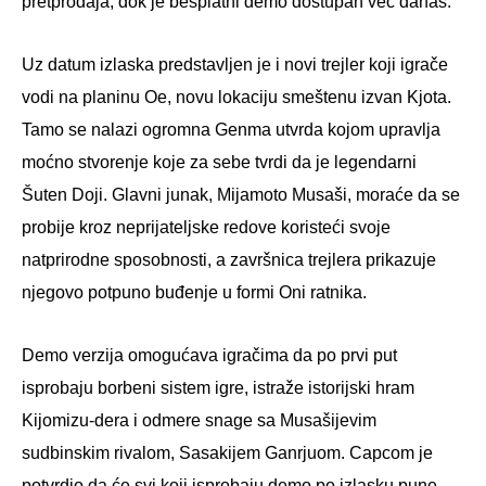
pretprodaja, dok je besplatni demo dostupan već danas.
Uz datum izlaska predstavljen je i novi trejler koji igrače
vodi na planinu Oe, novu lokaciju smeštenu izvan Kjota.
Tamo se nalazi ogromna Genma utvrda kojom upravlja
moćno stvorenje koje za sebe tvrdi da je legendarni
Šuten Doji. Glavni junak, Mijamoto Musaši, moraće da se
probije kroz neprijateljske redove koristeći svoje
natprirodne sposobnosti, a završnica trejlera prikazuje
njegovo potpuno buđenje u formi Oni ratnika.
Demo verzija omogućava igračima da po prvi put
isprobaju borbeni sistem igre, istraže istorijski hram
Kijomizu-dera i odmere snage sa Musašijevim
sudbinskim rivalom, Sasakijem Ganrjuom. Capcom je
potvrdio da će svi koji isprobaju demo po izlasku pune