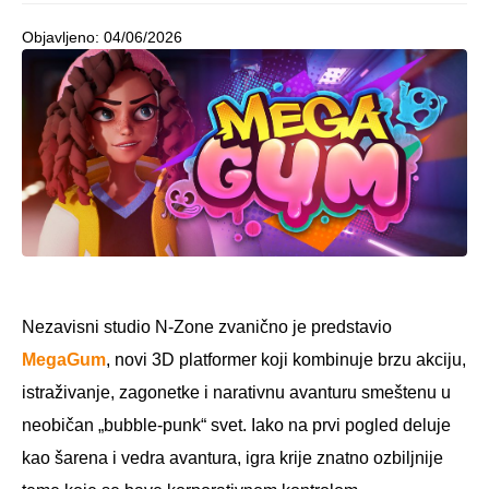
Objavljeno:
04/06/2026
Nezavisni studio N-Zone zvanično je predstavio
MegaGum
, novi 3D platformer koji kombinuje brzu akciju,
istraživanje, zagonetke i narativnu avanturu smeštenu u
neobičan „bubble-punk“ svet. Iako na prvi pogled deluje
kao šarena i vedra avantura, igra krije znatno ozbiljnije