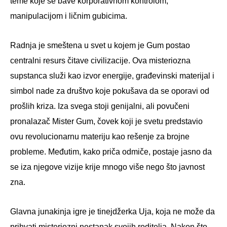
teme koje se bave korporativnom kontrolom,
manipulacijom i ličnim gubicima.
Radnja je smeštena u svet u kojem je Gum postao
centralni resurs čitave civilizacije. Ova misteriozna
supstanca služi kao izvor energije, građevinski materijal i
simbol nade za društvo koje pokušava da se oporavi od
prošlih kriza. Iza svega stoji genijalni, ali povučeni
pronalazač Mister Gum, čovek koji je svetu predstavio
ovu revolucionarnu materiju kao rešenje za brojne
probleme. Međutim, kako priča odmiče, postaje jasno da
se iza njegove vizije krije mnogo više nego što javnost
zna.
Glavna junakinja igre je tinejdžerka Uja, koja ne može da
prihvati misteriozni nestanak svojih roditelja. Nakon što