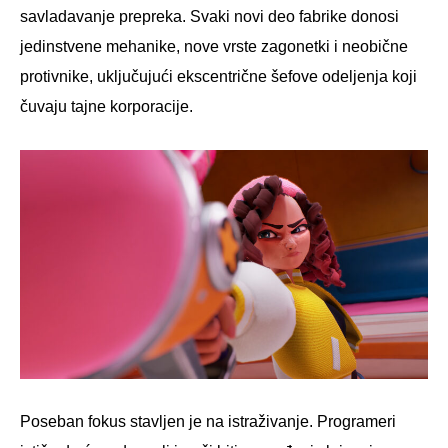
savladavanje prepreka. Svaki novi deo fabrike donosi
jedinstvene mehanike, nove vrste zagonetki i neobične
protivnike, uključujući ekscentrične šefove odeljenja koji
čuvaju tajne korporacije.
Poseban fokus stavljen je na istraživanje. Programeri