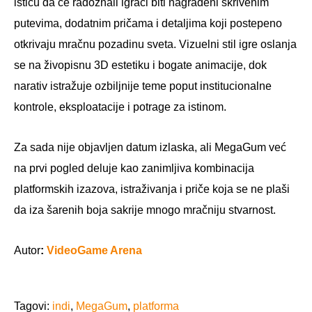
ističu da će radoznali igrači biti nagrađeni skrivenim
putevima, dodatnim pričama i detaljima koji postepeno
otkrivaju mračnu pozadinu sveta. Vizuelni stil igre oslanja
se na živopisnu 3D estetiku i bogate animacije, dok
narativ istražuje ozbiljnije teme poput institucionalne
kontrole, eksploatacije i potrage za istinom.
Za sada nije objavljen datum izlaska, ali MegaGum već
na prvi pogled deluje kao zanimljiva kombinacija
platformskih izazova, istraživanja i priče koja se ne plaši
da iza šarenih boja sakrije mnogo mračniju stvarnost.
Autor
:
VideoGame Arena
Tagovi:
indi
,
MegaGum
,
platforma