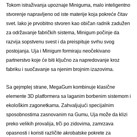
Tokom istraživanja upoznaje Miniguma, malo inteligentno
stvorenje napravljeno od iste materije koja pokreće čitav
svet. Iako je prvobitno stvoren kao običan radnik zadužen
za održavanje fabričkih sistema, Minigum počinje da
razvija sopstvenu svest i da preispituje svrhu svog
postojanja. Uja i Minigum formiraju neočekivano
partnerstvo koje će biti ključno za napredovanje kroz
fabriku i suočavanje sa njenim brojnim izazovima.
Sa gejmplej strane, MegaGum kombinuje klasične
elemente 3D platformera sa laganim borbenim sistemom i
ekološkim zagonetkama. Zahvaljujući specijalnim
sposobnostima zasnovanim na Gumu, Uja može da klizi
preko velikih provalija, trči po zidovima, zamrzava
opasnosti i koristi različite akrobatske pokrete za