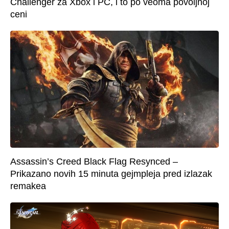
Challenger za Xbox i PC, i to po veoma povoljnoj
ceni
Assassin’s Creed Black Flag Resynced –
Prikazano novih 15 minuta gejmpleja pred izlazak
remakea