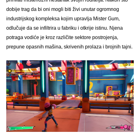
dobije trag da bi oni mogli biti živi unutar ogromnog
industrijskog kompleksa kojim upravlja Mister Gum,
odlučuje da se infiltrira u fabriku i otkrije istinu. Njena
potraga vodiće je kroz različite sektore postrojenja,
prepune opasnih mašina, skrivenih prolaza i brojnih tajni.