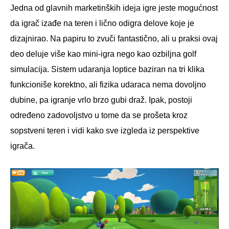
Jedna od glavnih marketinških ideja igre jeste mogućnost
da igrač izađe na teren i lično odigra delove koje je
dizajnirao. Na papiru to zvuči fantastično, ali u praksi ovaj
deo deluje više kao mini-igra nego kao ozbiljna golf
simulacija. Sistem udaranja loptice baziran na tri klika
funkcioniše korektno, ali fizika udaraca nema dovoljno
dubine, pa igranje vrlo brzo gubi draž. Ipak, postoji
određeno zadovoljstvo u tome da se prošeta kroz
sopstveni teren i vidi kako sve izgleda iz perspektive
igrača.