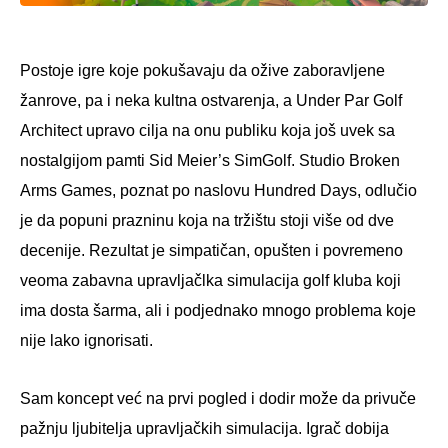
Postoje igre koje pokušavaju da ožive zaboravljene
žanrove, pa i neka kultna ostvarenja, a Under Par Golf
Architect upravo cilja na onu publiku koja još uvek sa
nostalgijom pamti Sid Meier’s SimGolf. Studio Broken
Arms Games, poznat po naslovu Hundred Days, odlučio
je da popuni prazninu koja na tržištu stoji više od dve
decenije. Rezultat je simpatičan, opušten i povremeno
veoma zabavna upravljačlka simulacija golf kluba koji
ima dosta šarma, ali i podjednako mnogo problema koje
nije lako ignorisati.
Sam koncept već na prvi pogled i dodir može da privuče
pažnju ljubitelja upravljačkih simulacija. Igrač dobija