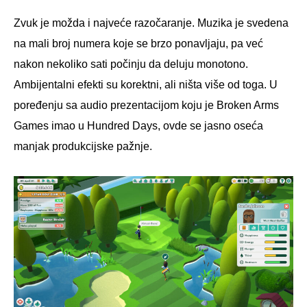
Zvuk je možda i najveće razočaranje. Muzika je svedena
na mali broj numera koje se brzo ponavljaju, pa već
nakon nekoliko sati počinju da deluju monotono.
Ambijentalni efekti su korektni, ali ništa više od toga. U
poređenju sa audio prezentacijom koju je Broken Arms
Games imao u Hundred Days, ovde se jasno oseća
manjak produkcijske pažnje.