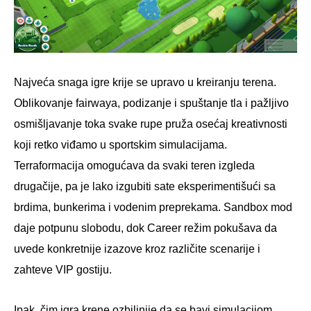
Najveća snaga igre krije se upravo u kreiranju terena.
Oblikovanje fairwaya, podizanje i spuštanje tla i pažljivo
osmišljavanje toka svake rupe pruža osećaj kreativnosti
koji retko viđamo u sportskim simulacijama.
Terraformacija omogućava da svaki teren izgleda
drugačije, pa je lako izgubiti sate eksperimentišući sa
brdima, bunkerima i vodenim preprekama. Sandbox mod
daje potpunu slobodu, dok Career režim pokušava da
uvede konkretnije izazove kroz različite scenarije i
zahteve VIP gostiju.
Ipak, čim igra krene ozbiljnije da se bavi simulacijom