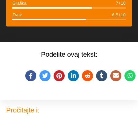
Grafika
7
10
Zvuk
6.5
10
Podelite ovaj tekst:
Pročitajte i: