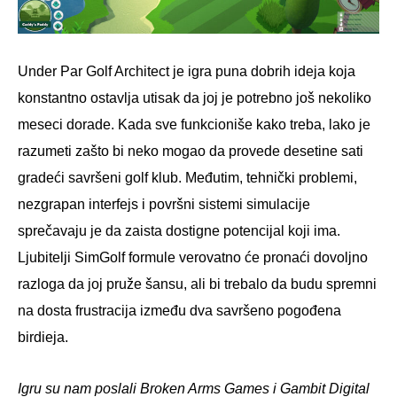
Under Par Golf Architect je igra puna dobrih ideja koja
konstantno ostavlja utisak da joj je potrebno još nekoliko
meseci dorade. Kada sve funkcioniše kako treba, lako je
razumeti zašto bi neko mogao da provede desetine sati
gradeći savršeni golf klub. Međutim, tehnički problemi,
nezgrapan interfejs i površni sistemi simulacije
sprečavaju je da zaista dostigne potencijal koji ima.
Ljubitelji SimGolf formule verovatno će pronaći dovoljno
razloga da joj pruže šansu, ali bi trebalo da budu spremni
na dosta frustracija između dva savršeno pogođena
birdieja.
Igru su nam poslali Broken Arms Games i Gambit Digital