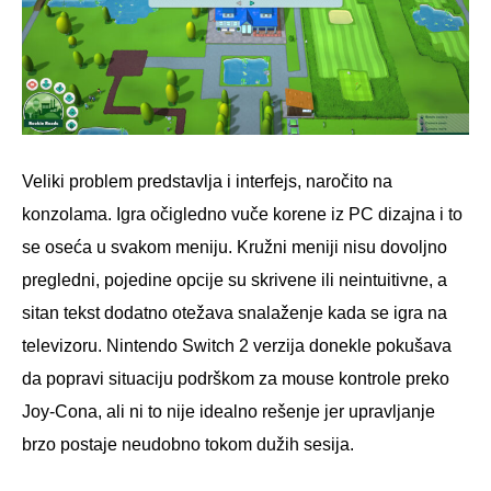
Veliki problem predstavlja i interfejs, naročito na
konzolama. Igra očigledno vuče korene iz PC dizajna i to
se oseća u svakom meniju. Kružni meniji nisu dovoljno
pregledni, pojedine opcije su skrivene ili neintuitivne, a
sitan tekst dodatno otežava snalaženje kada se igra na
televizoru. Nintendo Switch 2 verzija donekle pokušava
da popravi situaciju podrškom za mouse kontrole preko
Joy-Cona, ali ni to nije idealno rešenje jer upravljanje
brzo postaje neudobno tokom dužih sesija.