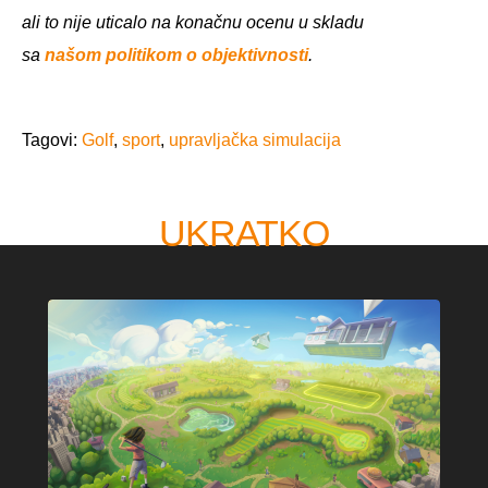
ali to nije uticalo na konačnu ocenu u skladu
sa
našom politikom o objektivnosti
.
Tagovi:
Golf
,
sport
,
upravljačka simulacija
UKRATKO