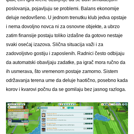
poslovanja, pojavljuju se problemi. Balans ekonomije
deluje nedovršeno. U jednom trenutku klub jedva opstaje
i nema dovoljno novca ni za osnovne objekte, a ubrzo
zatim finansije postaju toliko izdašne da gotovo nestaje
svaki osećaj izazova. Slična situacija važi i za
zadovoljstvo gostiju i zaposlenih. Radnici često odbijaju
da automatski obavljaju zadatke, pa igrač mora ručno da
ih usmerava, što vremenom postaje zamorno. Sistem
održavanja terena ume da deluje haotično, posebno kada
korov i kvarovi počnu da se gomilaju bez jasnog razloga.