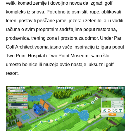
veliki komad zemlje i dovoljno novca da izgradi golf
kompleks iz snova. Potrebno je osmisliti rupe, oblikovati
teren, postaviti peščane jame, jezera i zelenilo, ali i voditi
računa o svim propratnim sadržajima poput restorana,
prodavnica, trening zona i prostora za odmor. Under Par
Golf Architect veoma jasno vuče inspiraciju iz igara poput
Two Point Hospital i Two Point Museum, samo što
umesto bolnice ili muzeja ovde nastaje luksuzni golf
resort.