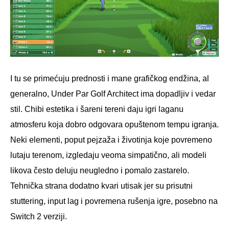
I tu se primećuju prednosti i mane grafičkog endžina, al
generalno, Under Par Golf Architect ima dopadljiv i vedar
stil. Chibi estetika i šareni tereni daju igri laganu
atmosferu koja dobro odgovara opuštenom tempu igranja.
Neki elementi, poput pejzaža i životinja koje povremeno
lutaju terenom, izgledaju veoma simpatično, ali modeli
likova često deluju neugledno i pomalo zastarelo.
Tehnička strana dodatno kvari utisak jer su prisutni
stuttering, input lag i povremena rušenja igre, posebno na
Switch 2 verziji.