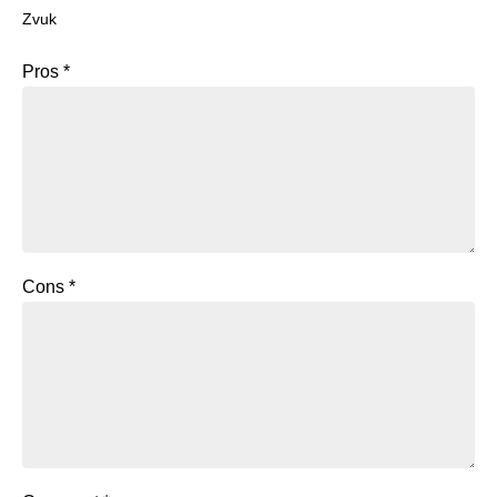
Zvuk
Pros
*
Cons
*