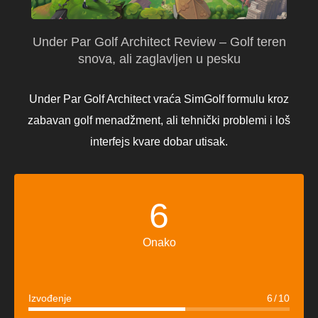
Under Par Golf Architect Review – Golf teren
snova, ali zaglavljen u pesku
Under Par Golf Architect vraća SimGolf formulu kroz
zabavan golf menadžment, ali tehnički problemi i loš
interfejs kvare dobar utisak.
6
Onako
Izvođenje
6
10