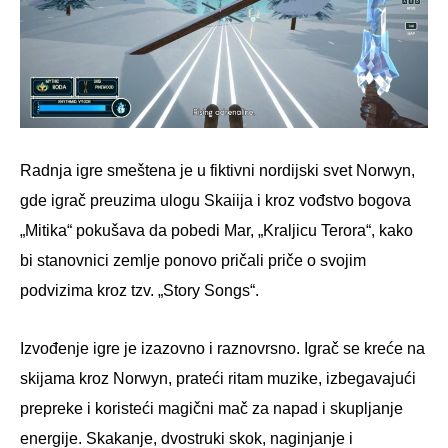
Radnja igre smeštena je u fiktivni nordijski svet Norwyn,
gde igrač preuzima ulogu Skaiija i kroz vođstvo bogova
„Mitika“ pokušava da pobedi Mar, „Kraljicu Terora“, kako
bi stanovnici zemlje ponovo pričali priče o svojim
podvizima kroz tzv. „Story Songs“.
Izvođenje igre je izazovno i raznovrsno. Igrač se kreće na
skijama kroz Norwyn, prateći ritam muzike, izbegavajući
prepreke i koristeći magični mač za napad i skupljanje
energije. Skakanje, dvostruki skok, naginjanje i