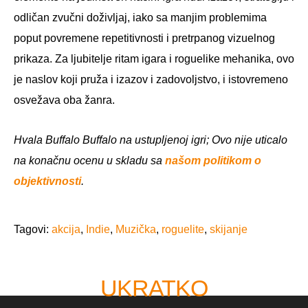
odličan zvučni doživljaj, iako sa manjim problemima
poput povremene repetitivnosti i pretrpanog vizuelnog
prikaza. Za ljubitelje ritam igara i roguelike mehanika, ovo
je naslov koji pruža i izazov i zadovoljstvo, i istovremeno
osvežava oba žanra.
Hvala Buffalo Buffalo na ustupljenoj igri; Ovo nije uticalo
na konačnu ocenu u skladu sa
našom politikom o
objektivnosti
.
Tagovi:
akcija
,
Indie
,
Muzička
,
roguelite
,
skijanje
UKRATKO