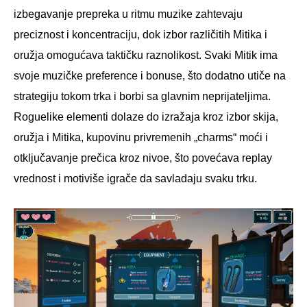
izbegavanje prepreka u ritmu muzike zahtevaju
preciznost i koncentraciju, dok izbor različitih Mitika i
oružja omogućava taktičku raznolikost. Svaki Mitik ima
svoje muzičke preference i bonuse, što dodatno utiče na
strategiju tokom trka i borbi sa glavnim neprijateljima.
Roguelike elementi dolaze do izražaja kroz izbor skija,
oružja i Mitika, kupovinu privremenih „charms“ moći i
otključavanje prečica kroz nivoe, što povećava replay
vrednost i motiviše igrače da savladaju svaku trku.