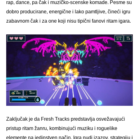
rap, dance, pa čak i muzičko-scenske komade. Pesme su
dobro producirane, energične i lako pamtljive, čineći igru
zabavnom čak i za one koji nisu tipični fanovi ritam igara.
Zaključak je da Fresh Tracks predstavlja osvežavajući
pristup ritam žanru, kombinujući muziku i roguelike
elemente na jedinstven način. Igra nudi izazov, strategiju i