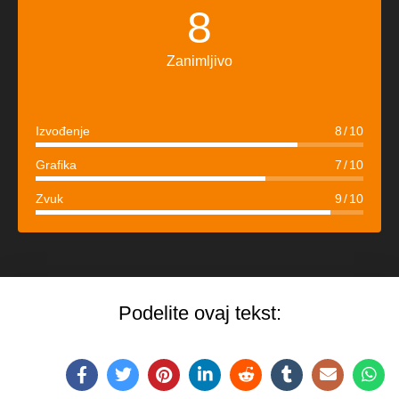
8
Zanimljivo
Izvođenje
8
10
Grafika
7
10
Zvuk
9
10
Podelite ovaj tekst: