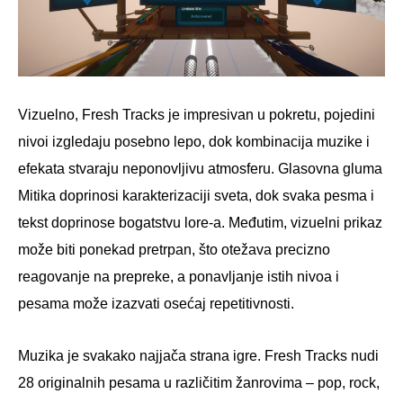
Vizuelno, Fresh Tracks je impresivan u pokretu, pojedini
nivoi izgledaju posebno lepo, dok kombinacija muzike i
efekata stvaraju neponovljivu atmosferu. Glasovna gluma
Mitika doprinosi karakterizaciji sveta, dok svaka pesma i
tekst doprinose bogatstvu lore-a. Međutim, vizuelni prikaz
može biti ponekad pretrpan, što otežava precizno
reagovanje na prepreke, a ponavljanje istih nivoa i
pesama može izazvati osećaj repetitivnosti.
Muzika je svakako najjača strana igre. Fresh Tracks nudi
28 originalnih pesama u različitim žanrovima – pop, rock,