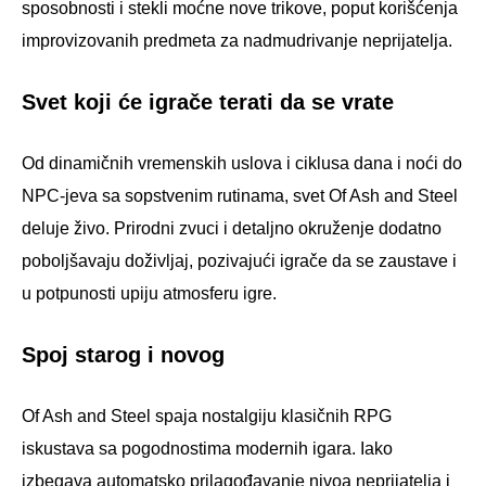
sposobnosti i stekli moćne nove trikove, poput korišćenja
improvizovanih predmeta za nadmudrivanje neprijatelja.
Svet koji će igrače terati da se vrate
Od dinamičnih vremenskih uslova i ciklusa dana i noći do
NPC-jeva sa sopstvenim rutinama, svet Of Ash and Steel
deluje živo. Prirodni zvuci i detaljno okruženje dodatno
poboljšavaju doživljaj, pozivajući igrače da se zaustave i
u potpunosti upiju atmosferu igre.
Spoj starog i novog
Of Ash and Steel spaja nostalgiju klasičnih RPG
iskustava sa pogodnostima modernih igara. Iako
izbegava automatsko prilagođavanje nivoa neprijatelja i