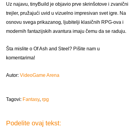
Uz najavu, tinyBuild je objavio prve skrinšotove i zvanični
trejler, pružajući uvid u vizuelno impresivan svet igre. Na
osnovu svega prikazanog, ljubitelji klasičnih RPG-ova i
modernih fantazijskih avantura imaju čemu da se raduju.
Šta mislite o Of Ash and Steel? Pišite nam u
komentarima!
Autor:
VideoGame Arena
Tagovi:
Fantasy
,
rpg
Podelite ovaj tekst: