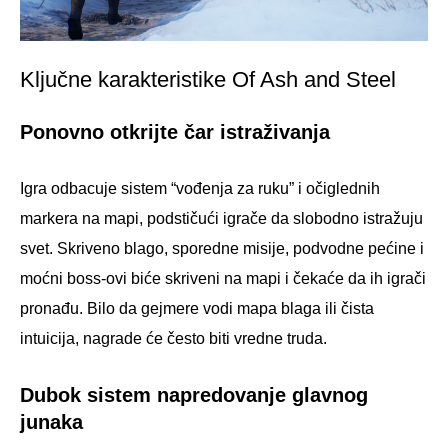
Ključne karakteristike Of Ash and Steel
Ponovno otkrijte čar istraživanja
Igra odbacuje sistem “vođenja za ruku” i očiglednih
markera na mapi, podstičući igrače da slobodno istražuju
svet. Skriveno blago, sporedne misije, podvodne pećine i
moćni boss-ovi biće skriveni na mapi i čekaće da ih igrači
pronađu. Bilo da gejmere vodi mapa blaga ili čista
intuicija, nagrade će često biti vredne truda.
Dubok sistem napredovanje glavnog
junaka