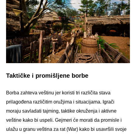
Taktičke i promišljene borbe
Borba zahteva veštinu jer koristi tri različita stava
prilagođena različitim oružjima i situacijama. Igrači
moraju savladati tajming, taktike okruženja i aktivne
veštine kako bi uspeli. Gejmeri će morati da promisle i
ulažu u granu veština za rat (War) kako bi usavršili svoje