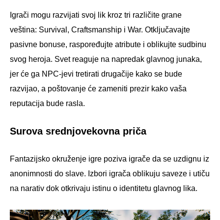
Igrači mogu razvijati svoj lik kroz tri različite grane
veština: Survival, Craftsmanship i War. Otključavajte
pasivne bonuse, raspoređujte atribute i oblikujte sudbinu
svog heroja. Svet reaguje na napredak glavnog junaka,
jer će ga NPC-jevi tretirati drugačije kako se bude
razvijao, a poštovanje će zameniti prezir kako vaša
reputacija bude rasla.
Surova srednjovekovna priča
Fantazijsko okruženje igre poziva igrače da se uzdignu iz
anonimnosti do slave. Izbori igrača oblikuju saveze i utiču
na narativ dok otkrivaju istinu o identitetu glavnog lika.