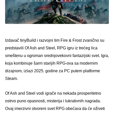
Izdavač tinyBuild i razvojni tim Fire & Frost zvanično su
predstavili Of Ash and Steel, RPG igru iz trećeg lica
smeštenu u ogroman srednjovekovni fantazijski svet. Igra,
koja kombinuje šarm starijih RPG-ova sa modernim
dizajnom, izlazi 2025. godine za PC putem platforme
Steam.
Of Ash and Steel vodi igrače na nekada prosperitetno
ostrvo puno opasnosti, misterija i lukrativnih nagrada.
Ovaj imerzivni otvoreni svet RPG obećava da će oživeti