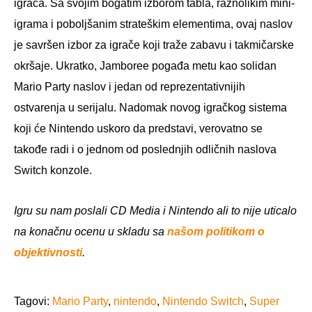
igrača. Sa svojim bogatim izborom tabla, raznolikim mini-
igrama i poboljšanim strateškim elementima, ovaj naslov
je savršen izbor za igrače koji traže zabavu i takmičarske
okršaje. Ukratko, Jamboree pogađa metu kao solidan
Mario Party naslov i jedan od reprezentativnijih
ostvarenja u serijalu. Nadomak novog igračkog sistema
koji će Nintendo uskoro da predstavi, verovatno se
takođe radi i o jednom od poslednjih odličnih naslova
Switch konzole.
Igru su nam poslali CD Media i Nintendo ali to nije uticalo
na konačnu ocenu u skladu sa
našom politikom o
objektivnosti
.
Tagovi:
Mario Party
,
nintendo
,
Nintendo Switch
,
Super