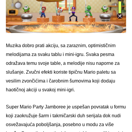
Muzika dobro prati akciju, sa zaraznim, optimističnim
melodijama za svaku tablu i mini-igru. Svaka pesma
odražava temu svoje table, a melodije nisu naporne za
slušanje. Zvučni efekti koriste tipičnu Mario paletu sa
vesilim zvončićima i čarobnim šumovima koji dodaju
haotičnoj akciji u svakoj mini-igri.
Super Mario Party Jamboree je uspešan povratak u formu
koji zaokružuje šarm i takmičarski duh serijala dok nudi
osvežavajuća poboljšanja, posebno u modu za više