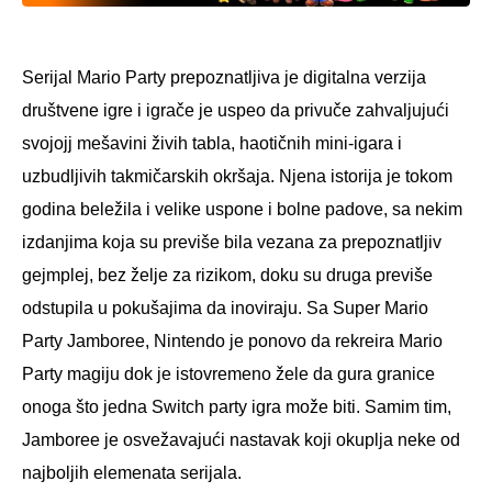
Serijal Mario Party prepoznatljiva je digitalna verzija
društvene igre i igrače je uspeo da privuče zahvaljujući
svojojj mešavini živih tabla, haotičnih mini-igara i
uzbudljivih takmičarskih okršaja. Njena istorija je tokom
godina beležila i velike uspone i bolne padove, sa nekim
izdanjima koja su previše bila vezana za prepoznatljiv
gejmplej, bez želje za rizikom, doku su druga previše
odstupila u pokušajima da inoviraju. Sa Super Mario
Party Jamboree, Nintendo je ponovo da rekreira Mario
Party magiju dok je istovremeno žele da gura granice
onoga što jedna Switch party igra može biti. Samim tim,
Jamboree je osvežavajući nastavak koji okuplja neke od
najboljih elemenata serijala.