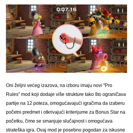
Oni željni većeg izazova, na izboru imaju novi “Pro
Rules” mod koji dodaje više strukture tako što ograničava
partije na 12 poteza, omogućavajući igračima da izaberu
početni predmet i otkrivajući kriterijume za Bonus Star na
početku, čime se smanjuje slučajnost i omogućava
strateška igra. Ovaj mod je posebno pogodan za iskusne