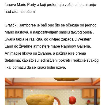
fanove Mario Party-a koji preferiraju veštinu i planiranje
nad čistim srećom.
Grafički, Jamboree je baš ono što se očekuje od jednog
Mario naslova, u najpozitivnijem smislu takvog opisa .
Svaka tabla je različita, od divljeg zapada u Western
Land do živahne atmosfere mape Rainbow Galleria.
Animacije likova su živahne, a pažnja igre prema
detaljima, kao što su jedinstveni pokreti i reakcije svakog
lika, pomažu da se igrači bolje užive.