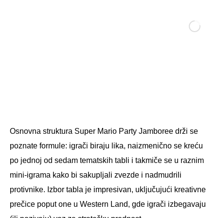
Osnovna struktura Super Mario Party Jamboree drži se
poznate formule: igrači biraju lika, naizmenično se kreću
po jednoj od sedam tematskih tabli i takmiče se u raznim
mini-igrama kako bi sakupljali zvezde i nadmudrili
protivnike. Izbor tabla je impresivan, uključujući kreativne
prečice poput one u Western Land, gde igrači izbegavaju