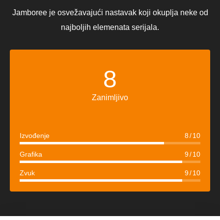
Jamboree je osvežavajući nastavak koji okuplja neke od
najboljih elemenata serijala.
8
Zanimljivo
Izvođenje
8
10
Grafika
9
10
Zvuk
9
10