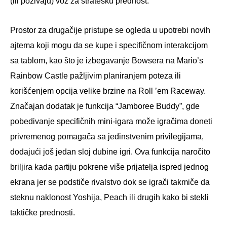
(ili pozivaju) voz za stratešku prednost.
Prostor za drugačije pristupe se ogleda u upotrebi novih
ajtema koji mogu da se kupe i specifičnom interakcijom
sa tablom, kao što je izbegavanje Bowsera na Mario’s
Rainbow Castle pažljivim planiranjem poteza ili
korišćenjem opcija velike brzine na Roll ’em Raceway.
Značajan dodatak je funkcija “Jamboree Buddy”, gde
pobedivanje specifičnih mini-igara može igračima doneti
privremenog pomagača sa jedinstvenim privilegijama,
dodajući još jedan sloj dubine igri. Ova funkcija naročito
briljira kada partiju pokrene više prijatelja ispred jednog
ekrana jer se podstiče rivalstvo dok se igrači takmiče da
steknu naklonost Yoshija, Peach ili drugih kako bi stekli
taktičke prednosti.