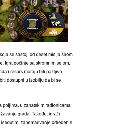
oja se sastoji od deset misija širom
e. Igra počinje sa skromnim selom,
da i resurs moraju biti pažljivo
ti dostupni u izobilju da bi se
e na poljima, u zanatskim radionicama
žavanje grada. Takođe, igrači
du. Međutim, zanemarivanje određenih