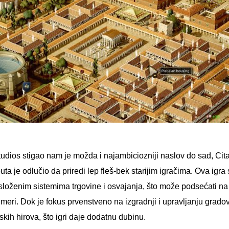
udios stigao nam je možda i najambiciozniji naslov do sad, Cita
uta je odlučio da priredi lep fleš-bek starijim igračima. Ova ig
složenim sistemima trgovine i osvajanja, što može podsećati na
oj meri. Dok je fokus prvenstveno na izgradnji i upravljanju gra
skih hirova, što igri daje dodatnu dubinu.