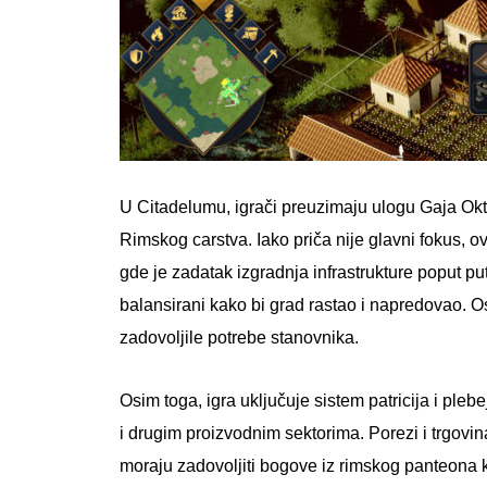
U Citadelumu, igrači preuzimaju ulogu Gaja Okta
Rimskog carstva. Iako priča nije glavni fokus,
gde je zadatak izgradnja infrastrukture poput pu
balansirani kako bi grad rastao i napredovao. Os
zadovoljile potrebe stanovnika.
Osim toga, igra uključuje sistem patricija i pleb
i drugim proizvodnim sektorima. Porezi i trgov
moraju zadovoljiti bogove iz rimskog panteona 