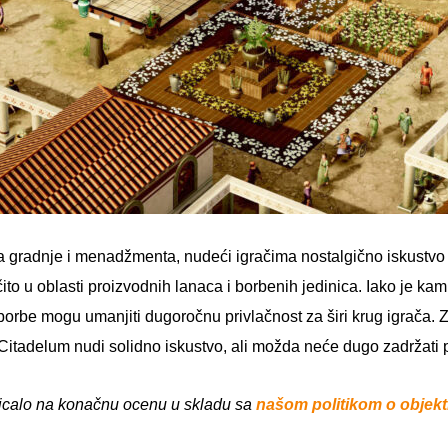
ra gradnje i menadžmenta, nudeći igračima nostalgično iskustv
čito u oblasti proizvodnih lanaca i borbenih jedinica. Iako je ka
orbe mogu umanjiti dugoročnu privlačnost za širi krug igrača. Za 
 Citadelum nudi solidno iskustvo, ali možda neće dugo zadržati 
 uticalo na konačnu ocenu u skladu sa
našom politikom o objekt