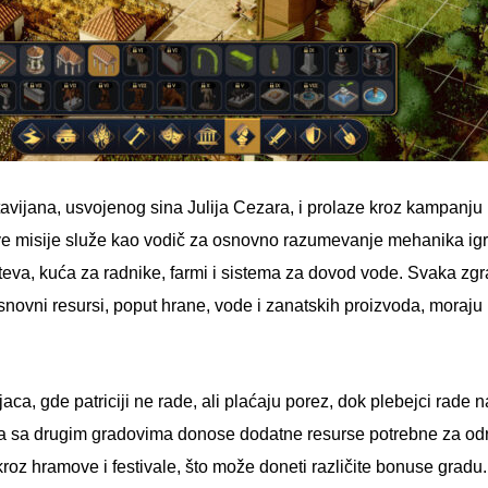
vijana, usvojenog sina Julija Cezara, i prolaze kroz kampanju k
 ove misije služe kao vodič za osnovno razumevanje mehanika igr
teva, kuća za radnike, farmi i sistema za dovod vode. Svaka zgra
novni resursi, poput hrane, vode i zanatskih proizvoda, moraju bi
ejaca, gde patriciji ne rade, ali plaćaju porez, dok plebejci rad
ina sa drugim gradovima donose dodatne resurse potrebne za odr
kroz hramove i festivale, što može doneti različite bonuse gra