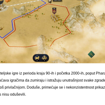
eljske igre iz perioda kraja 90-ih i početka 2000-ih, poput Phara
gućava igračima da zumiraju i istražuju unutrašnjost svake zgrade
još privlačnijom. Doduše, primećuje se i nekonzistentnost prikaza
s nisu oduševili.