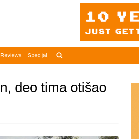
 Reviews
Specijal
, deo tima otišao