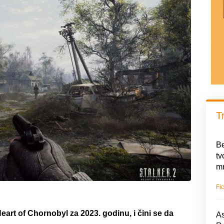
T
Be
tv
mn
Fic
art of Chornobyl za 2023. godinu, i čini se da
As