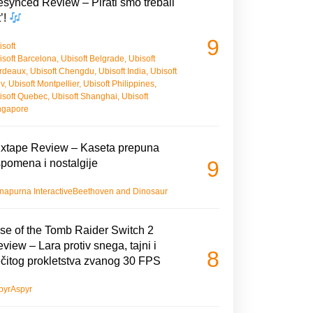
synced Review – Pirati smo trebali
t’!
9
isoft
isoft Barcelona
,
Ubisoft Belgrade
,
Ubisoft
rdeaux
,
Ubisoft Chengdu
,
Ubisoft India
,
Ubisoft
iv
,
Ubisoft Montpellier
,
Ubisoft Philippines
,
isoft Quebec
,
Ubisoft Shanghai
,
Ubisoft
ngapore
xtape Review – Kaseta prepuna
9
pomena i nostalgije
napurna Interactive
Beethoven and Dinosaur
se of the Tomb Raider Switch 2
view – Lara protiv snega, tajni i
8
čitog prokletstva zvanog 30 FPS
pyr
Aspyr