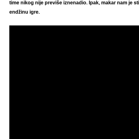
time nikog nije previše iznenadio. Ipak, makar nam je sti
endžinu igre.