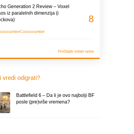
ho Generation 2 Review – Voxel
os iz paralelnih dimenzija (i
8
eckova)
cocucumber
Cococucumber
Pročitajte ostale opise
i vredi odigrati?
Battlefield 6 – Da li je ovo najbolji BF
posle (pre)više vremena?