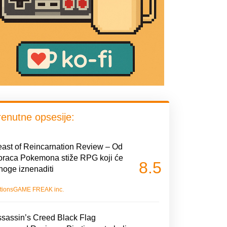
renutne opsesije:
ast of Reincarnation Review – Od
oraca Pokemona stiže RPG koji će
8.5
oge iznenaditi
tions
GAME FREAK inc.
sassin’s Creed Black Flag