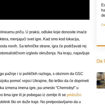
Ec
ha
d
Co
inearnu priču. U praksi, odluke koje donosite imaće
ktera, menjajući svet igre. Kad smo kod lokacija,
sta novih. Sa tehničke strane, igra će podržavati rej
fotorealističnom izgledu okruženja. Na kraju, najavljuje
Da l
go pažnje i iz političkih razloga, s obzirom da GSC
ansijsku pomoć vojsci Ukrajine, što teško da će doprineti
ška izmena imena igre, pa umesto “Chernobyl” u
o tima igre ili je pobegao iz zemlje ili se
pridružio
bitnik što on duže traje. No pretpostavljamo da u