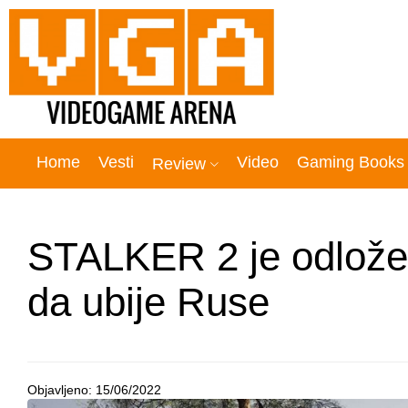
Home
Vesti
Video
Gaming Books
Review
STALKER 2 je odložen
da ubije Ruse
Objavljeno:
15/06/2022