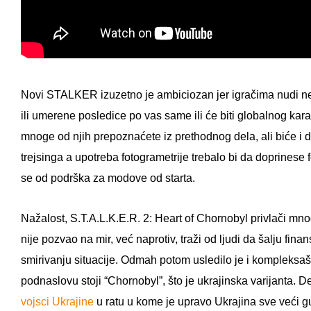
Novi STALKER izuzetno je ambiciozan jer igračima nudi nel
ili umerene posledice po vas same ili će biti globalnog kara
mnoge od njih prepoznaćete iz prethodnog dela, ali biće i do
trejsinga a upotreba fotogrametrije trebalo bi da doprinese 
se od podrška za modove od starta.
Nažalost, S.T.A.L.K.E.R. 2: Heart of Chornobyl privlači mno
nije pozvao na mir, već naprotiv, traži od ljudi da šalju fin
smirivanju situacije. Odmah potom usledilo je i kompleksa
podnaslovu stoji “Chornobyl”, što je ukrajinska varijanta. De
vojsci Ukrajine
u ratu u kome je upravo Ukrajina sve veći gu