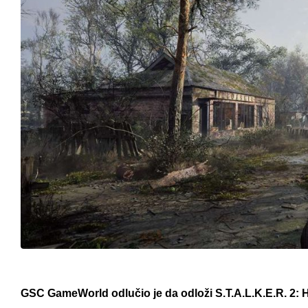
GSC GameWorld odlučio je da odloži S.T.A.L.K.E.R. 2: He