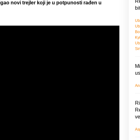
Re
gao novi trejler koji je u potpunosti rađen u
bi
Ub
Ub
Bo
Ky
Ub
Si
Mi
us
An
Ri
Re
ve
As