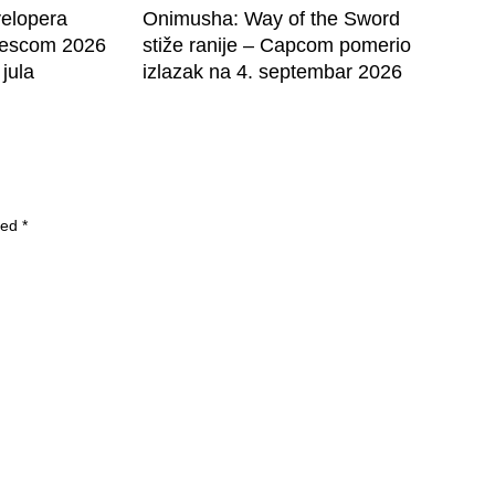
velopera
Onimusha: Way of the Sword
mescom 2026
stiže ranije – Capcom pomerio
 jula
izlazak na 4. septembar 2026
ked
*