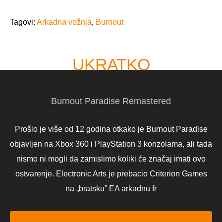
Tagovi:
Arkadna vožnja
,
Burnout
UKRATKO
Burnout Paradise Remastered
Prošlo je više od 12 godina otkako je Burnout Paradise
objavljen na Xbox 360 i PlayStation 3 konzolama, ali tada
nismo ni mogli da zamislimo koliki će značaj imati ovo
ostvarenje. Electronic Arts je prebacio Criterion Games
na „bratsku” EA arkadnu fr