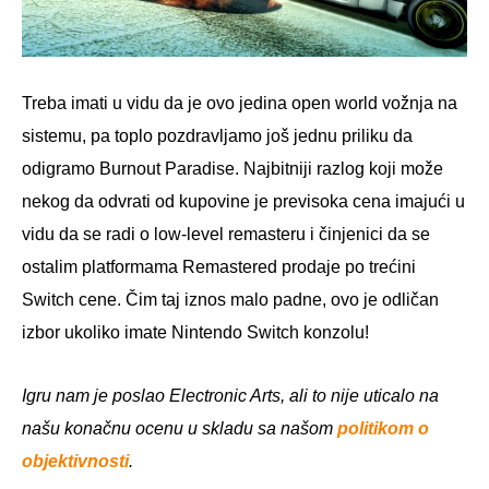
Treba imati u vidu da je ovo jedina open world vožnja na
sistemu, pa toplo pozdravljamo još jednu priliku da
odigramo Burnout Paradise. Najbitniji razlog koji može
nekog da odvrati od kupovine je previsoka cena imajući u
vidu da se radi o low-level remasteru i činjenici da se
ostalim platformama Remastered prodaje po trećini
Switch cene. Čim taj iznos malo padne, ovo je odličan
izbor ukoliko imate Nintendo Switch konzolu!
Igru nam je poslao Electronic Arts, ali to nije uticalo na
našu konačnu ocenu u skladu sa našom
politikom o
objektivnosti
.