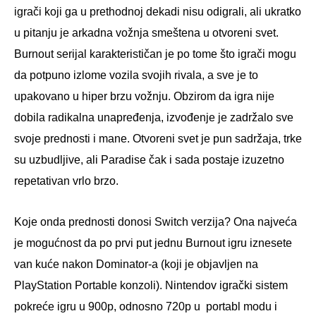
igrači koji ga u prethodnoj dekadi nisu odigrali, ali ukratko
u pitanju je arkadna vožnja smeštena u otvoreni svet.
Burnout serijal karakterističan je po tome što igrači mogu
da potpuno izlome vozila svojih rivala, a sve je to
upakovano u hiper brzu vožnju. Obzirom da igra nije
dobila radikalna unapređenja, izvođenje je zadržalo sve
svoje prednosti i mane. Otvoreni svet je pun sadržaja, trke
su uzbudljive, ali Paradise čak i sada postaje izuzetno
repetativan vrlo brzo.
Koje onda prednosti donosi Switch verzija? Ona najveća
je mogućnost da po prvi put jednu Burnout igru iznesete
van kuće nakon Dominator-a (koji je objavljen na
PlayStation Portable konzoli). Nintendov igrački sistem
pokreće igru u 900p, odnosno 720p u portabl modu i