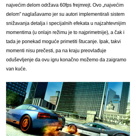
najvećim delom održava 60fps frejmrejt. Ovo „najvećim
delom” naglašavamo jer su autori implementirali sistem
snižavanja detalja i specijalnih efekata u najzahtevnijim
momentima (u onlajn režimu je to najprimetnije), a čak i
tada je ponekad moguće primetiti štucanje. Ipak, takvi
momenti nisu prečesti, pa na kraju preovlađuje
oduševljenje da ovu igru konačno možemo da zaigramo
van kuće.