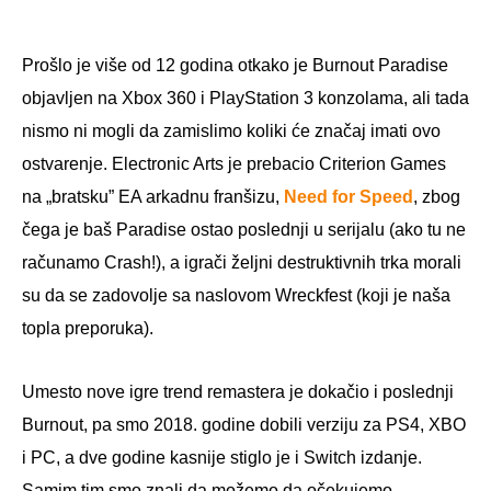
Prošlo je više od 12 godina otkako je Burnout Paradise
objavljen na Xbox 360 i PlayStation 3 konzolama, ali tada
nismo ni mogli da zamislimo koliki će značaj imati ovo
ostvarenje. Electronic Arts je prebacio Criterion Games
na „bratsku” EA arkadnu franšizu,
Need for Speed
, zbog
čega je baš Paradise ostao poslednji u serijalu (ako tu ne
računamo Crash!), a igrači željni destruktivnih trka morali
su da se zadovolje sa naslovom Wreckfest (koji je naša
topla preporuka).
Umesto nove igre trend remastera je dokačio i poslednji
Burnout, pa smo 2018. godine dobili verziju za PS4, XBO
i PC, a dve godine kasnije stiglo je i Switch izdanje.
Samim tim smo znali da možemo da očekujemo