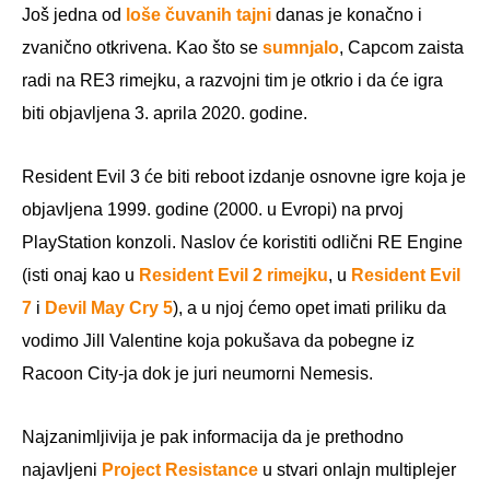
Još jedna od
loše čuvanih tajni
danas je konačno i
zvanično otkrivena. Kao što se
sumnjalo
, Capcom zaista
radi na RE3 rimejku, a razvojni tim je otkrio i da će igra
biti objavljena 3. aprila 2020. godine.
Resident Evil 3 će biti reboot izdanje osnovne igre koja je
objavljena 1999. godine (2000. u Evropi) na prvoj
PlayStation konzoli. Naslov će koristiti odlični RE Engine
(isti onaj kao u
Resident Evil 2 rimejku
, u
Resident Evil
7
i
Devil May Cry 5
), a u njoj ćemo opet imati priliku da
vodimo Jill Valentine koja pokušava da pobegne iz
Racoon City-ja dok je juri neumorni Nemesis.
Najzanimljivija je pak informacija da je prethodno
najavljeni
Project Resistance
u stvari onlajn multiplejer