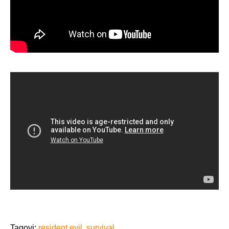
Tagovi:
resident evil
,
survival