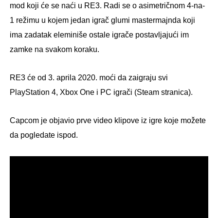
mod koji će se naći u RE3. Radi se o asimetričnom 4-na-
1 režimu u kojem jedan igrač glumi mastermajnda koji
ima zadatak eleminiše ostale igrače postavljajući im
zamke na svakom koraku.
RE3 će od 3. aprila 2020. moći da zaigraju svi
PlayStation 4, Xbox One i PC igrači (Steam stranica).
Capcom je objavio prve video klipove iz igre koje možete
da pogledate ispod.