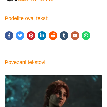
Podelite ovaj tekst:
Povezani tekstovi