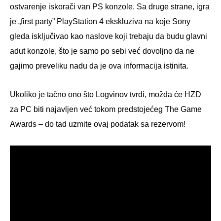
ostvarenje iskorači van PS konzole. Sa druge strane, igra
je „first party” PlayStation 4 ekskluziva na koje Sony
gleda isključivao kao naslove koji trebaju da budu glavni
adut konzole, što je samo po sebi već dovoljno da ne
gajimo preveliku nadu da je ova informacija istinita.
Ukoliko je tačno ono što Logvinov tvrdi, možda će HZD
za PC biti najavljen već tokom predstojećeg The Game
Awards – do tad uzmite ovaj podatak sa rezervom!