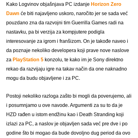
Kako Logvinov objašnjava PC izdanje
Horizon Zero
Dawn
će biti najavljeno uskoro, naročito jer se sada već
pouzdano zna da razvojni tim Guerrilla Games radi na
nastavku, pa bi verzija za kompjutere podigla
interesovanje za igrom i franšizom. On je takođe naveo i
da poznaje nekoliko developera koji prave nove naslove
za
PlayStation 5
konzolu, te kako im je Sony direktno
rekao da razvijaju igre na takav način da one naknadno
mogu da budu objavljene i za PC.
Postoji nekoliko razloga zašto bi mogli da poverujemo, ali
i posumnjamo u ove navode. Argumenti za su to da je
HZD rađen u istom endžinu kao i Death Stranding koji
izlazi za PC, a naslov je objavljen sada već pre dve i po
godine što bi mogao da bude dovoljno dug period da ovo