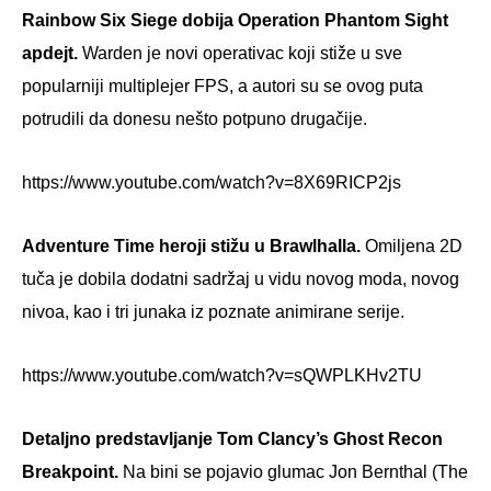
Rainbow Six Siege dobija Operation Phantom Sight
apdejt.
Warden je novi operativac koji stiže u sve
popularniji multiplejer FPS, a autori su se ovog puta
potrudili da donesu nešto potpuno drugačije.
https://www.youtube.com/watch?v=8X69RICP2js
Adventure Time heroji stižu u Brawlhalla.
Omiljena 2D
tuča je dobila dodatni sadržaj u vidu novog moda, novog
nivoa, kao i tri junaka iz poznate animirane serije.
https://www.youtube.com/watch?v=sQWPLKHv2TU
Detaljno predstavljanje Tom Clancy’s Ghost Recon
Breakpoint.
Na bini se pojavio glumac Jon Bernthal (The