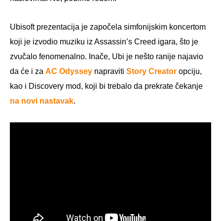
Ubisoft prezentacija je započela simfonijskim koncertom
koji je izvodio muziku iz Assassin’s Creed igara, što je
zvučalo fenomenalno. Inače, Ubi je nešto ranije najavio
da će i za
AC Odyssey
napraviti
Story Creator
opciju,
kao i Discovery mod, koji bi trebalo da prekrate čekanje
na novi nastavak
.