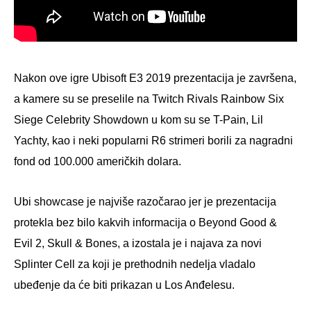
Nakon ove igre Ubisoft E3 2019 prezentacija je završena,
a kamere su se preselile na Twitch Rivals Rainbow Six
Siege Celebrity Showdown u kom su se T-Pain, Lil
Yachty, kao i neki popularni R6 strimeri borili za nagradni
fond od 100.000 američkih dolara.
Ubi showcase je najviše razočarao jer je prezentacija
protekla bez bilo kakvih informacija o Beyond Good &
Evil 2, Skull & Bones, a izostala je i najava za novi
Splinter Cell za koji je prethodnih nedelja vladalo
ubeđenje da će biti prikazan u Los Anđelesu.