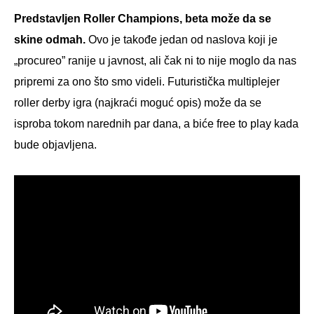
Predstavljen Roller Champions, beta može da se
skine odmah.
Ovo je takođe jedan od naslova koji je
„procureo” ranije u javnost, ali čak ni to nije moglo da nas
pripremi za ono što smo videli. Futuristička multiplejer
roller derby igra (najkraći moguć opis) može da se
isproba tokom narednih par dana, a biće free to play kada
bude objavljena.