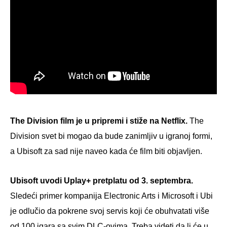
The Division film je u pripremi i stiže na Netflix.
The
Division svet bi mogao da bude zanimljiv u igranoj formi,
a Ubisoft za sad nije naveo kada će film biti objavljen.
Ubisoft uvodi Uplay+ pretplatu od 3. septembra.
Sledeći primer kompanija Electronic Arts i Microsoft i Ubi
je odlučio da pokrene svoj servis koji će obuhvatati više
od 100 igara sa svim DLC-ovima. Treba videti da li će u