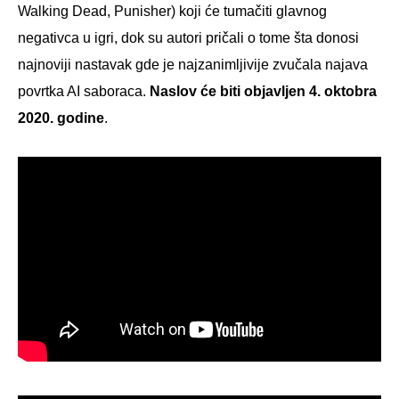
Walking Dead, Punisher) koji će tumačiti glavnog
negativca u igri, dok su autori pričali o tome šta donosi
najnoviji nastavak gde je najzanimljivije zvučala najava
povrtka AI saboraca.
Naslov će biti objavljen 4. oktobra
2020. godine
.