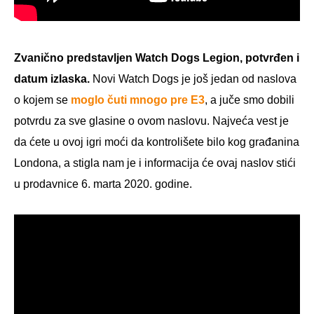
Zvanično predstavljen Watch Dogs Legion, potvrđen i
datum izlaska.
Novi Watch Dogs je još jedan od naslova
o kojem se
moglo čuti mnogo pre E3
, a juče smo dobili
potvrdu za sve glasine o ovom naslovu. Najveća vest je
da ćete u ovoj igri moći da kontrolišete bilo kog građanina
Londona, a stigla nam je i informacija će ovaj naslov stići
u prodavnice 6. marta 2020. godine.