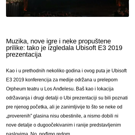
Muzika, nove igre i neke propuštene
prilike: tako je izgledala Ubisoft E3 2019
prezentacija
Kao i u prethodnih nekoliko godina i ovog puta je Ubisoft
E3 2019 konferencija za medije održana u prelepom
Orpheum teatru u Los Anđelesu. Baš kao i lokacija
održavanja i drugi detalji o Ubi prezentaciji su bili poznati
pre njenog početka, ali je zanimljivije to što se neke od
„proverenih” glasina nisu obestinile, a nismo dobili ni
nove detalje o dugoočekivanim i ranije predstavljenim
naslovima. No, pođimo redom.