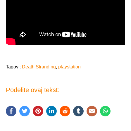
Tagovi:
Death Stranding
,
playstation
Podelite ovaj tekst: