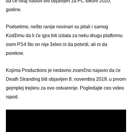
da će ovaj naslov biti objavljen za PC tokom 2020.
godine.
Podsetimo, nešto ranije novinari su pitali i samog
Kodžimu da li će igra biti izdata za neku drugu platformu
osim PS4 što on nije želeo ni da potvrdi, ali ni da
porekne.
Kojima Productions je nedavno zvanično najavio da će
Death Stranding biti objavljen 8. novembra 2019. u prvom
gejmplej trejleru za ovo ostvarenje. Pogledajte ceo video
ispod.