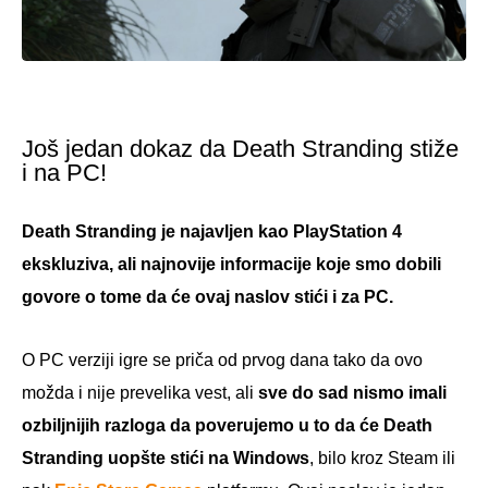
Još jedan dokaz da Death Stranding stiže
i na PC!
Death Stranding je najavljen kao PlayStation 4
ekskluziva, ali najnovije informacije koje smo dobili
govore o tome da će ovaj naslov stići i za PC.
O PC verziji igre se priča od prvog dana tako da ovo
možda i nije prevelika vest, ali
sve do sad nismo imali
ozbiljnijih razloga da poverujemo u to da će Death
Stranding uopšte stići na Windows
, bilo kroz Steam ili