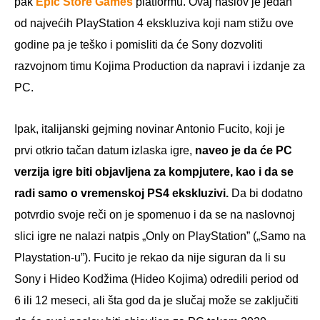
pak
Epic Store Games
platformu. Ovaj naslov je jedan
od najvećih PlayStation 4 ekskluziva koji nam stižu ove
godine pa je teško i pomisliti da će Sony dozvoliti
razvojnom timu Kojima Production da napravi i izdanje za
PC.
Ipak, italijanski gejming novinar Antonio Fucito, koji je
prvi otkrio tačan datum izlaska igre,
naveo je da će PC
verzija igre biti objavljena za kompjutere, kao i da se
radi samo o vremenskoj PS4 ekskluzivi.
Da bi dodatno
potvrdio svoje reči on je spomenuo i da se na naslovnoj
slici igre ne nalazi natpis „Only on PlayStation” („Samo na
Playstation-u”). Fucito je rekao da nije siguran da li su
Sony i Hideo Kodžima (Hideo Kojima) odredili period od
6 ili 12 meseci, ali šta god da je slučaj može se zaključiti