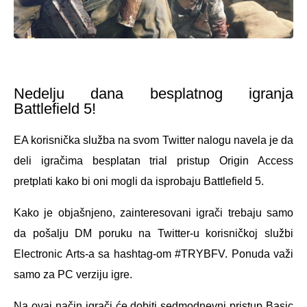
Nedelju dana besplatnog igranja
Battlefield 5!
EA korisnička služba na svom Twitter nalogu navela je da
deli igračima besplatan trial pristup Origin Access
pretplati kako bi oni mogli da isprobaju Battlefield 5.
Kako je objašnjeno, zainteresovani igrači trebaju samo
da pošalju DM poruku na Twitter-u korisničkoj službi
Electronic Arts-a sa hashtag-om #TRYBFV. Ponuda važi
samo za PC verziju igre.
Na ovaj način igrači će dobiti sedmodnevni pristup Basic