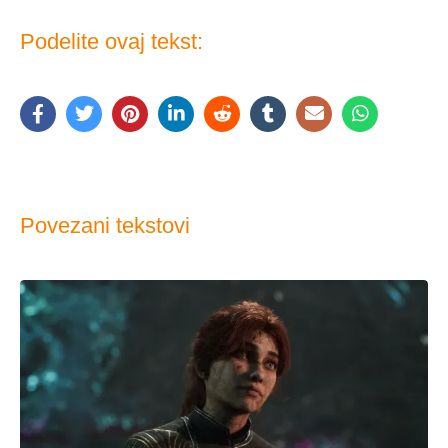
Podelite ovaj tekst:
Povezani tekstovi