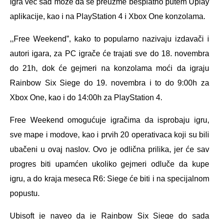
Igra već sad može da se preuzme besplatno putem Uplay
aplikacije, kao i na PlayStation 4 i Xbox One konzolama.
,,Free Weekend”, kako to popularno nazivaju izdavači i
autori igara, za PC igrače će trajati sve do 18. novembra
do 21h, dok će gejmeri na konzolama moći da igraju
Rainbow Six Siege do 19. novembra i to do 9:00h za
Xbox One, kao i do 14:00h za PlayStation 4.
Free Weekend omogućuje igračima da isprobaju igru,
sve mape i modove, kao i prvih 20 operativaca koji su bili
ubačeni u ovaj naslov. Ovo je odlična prilika, jer će sav
progres biti upamćen ukoliko gejmeri odluče da kupe
igru, a do kraja meseca R6: Siege će biti i na specijalnom
popustu.
Ubisoft je naveo da je Rainbow Six Siege do sada