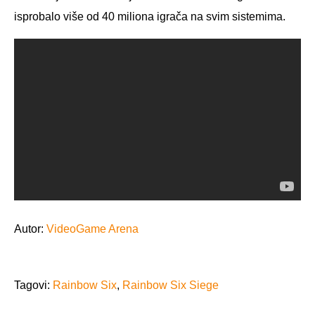
isprobalo više od 40 miliona igrača na svim sistemima.
Autor:
VideoGame Arena
Tagovi:
Rainbow Six
,
Rainbow Six Siege