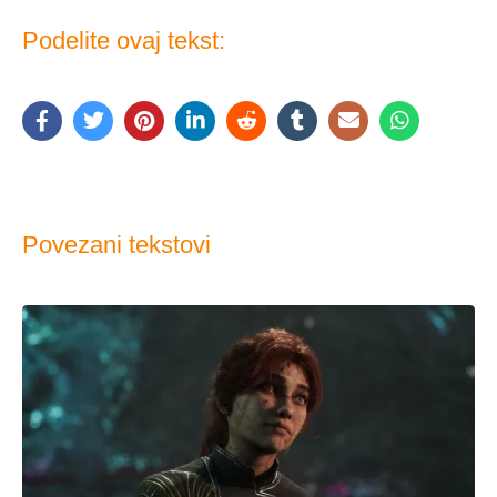
Podelite ovaj tekst:
Povezani tekstovi