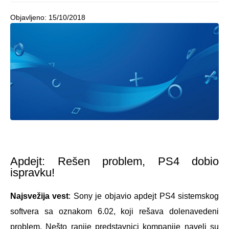
Objavljeno:
15/10/2018
Apdejt: Rešen problem, PS4 dobio
ispravku!
Najsvežija vest
: Sony je objavio apdejt PS4 sistemskog
softvera sa oznakom 6.02, koji rešava dolenavedeni
problem. Nešto ranije predstavnici kompanije naveli su