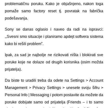
problematičnu poruku. Kako je objašnjeno, nakon toga
pomaže samo factory reset tj. povratak na fabrička
podešavanja.
Sony se danas oglasio i naveo da radi na ispravci:
,,Svesni smo situacije i planiramo apdejt softvera sistema
kako bi rešili problem”.
Ipak, za sad je najbolje ne rizikovati ništa i blokirati sve
poruke koje ne dolaze od drugih korisnika (osim možda
prijatelja).
Da biste to uradili treba da odete na Settings > Account
Management > Privacy Settings > unesete svoju šifru >
Personal Info | Messaging i potom postavite da možete da
poruke dobijate samo od prijatelja (Friends – i to samo