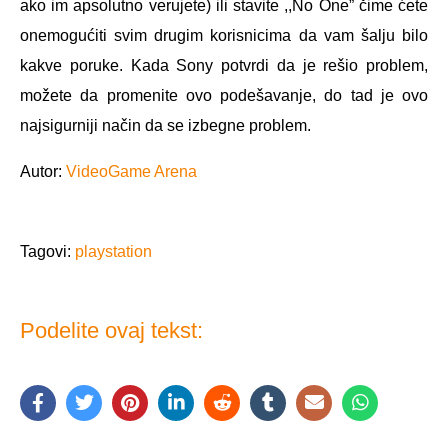
ako im apsolutno verujete) ili stavite ,,No One” čime ćete
onemogućiti svim drugim korisnicima da vam šalju bilo
kakve poruke. Kada Sony potvrdi da je rešio problem,
možete da promenite ovo podešavanje, do tad je ovo
najsigurniji način da se izbegne problem.
Autor:
VideoGame Arena
Tagovi:
playstation
Podelite ovaj tekst: