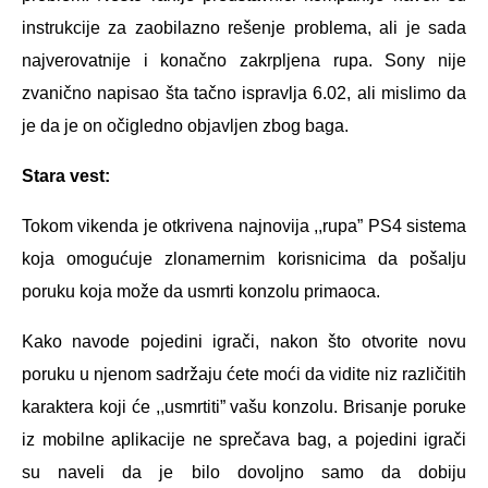
instrukcije za zaobilazno rešenje problema, ali je sada
najverovatnije i konačno zakrpljena rupa. Sony nije
zvanično napisao šta tačno ispravlja 6.02, ali mislimo da
je da je on očigledno objavljen zbog baga.
Stara vest:
Tokom vikenda je otkrivena najnovija ,,rupa” PS4 sistema
koja omogućuje zlonamernim korisnicima da pošalju
poruku koja može da usmrti konzolu primaoca.
Kako navode pojedini igrači, nakon što otvorite novu
poruku u njenom sadržaju ćete moći da vidite niz različitih
karaktera koji će ,,usmrtiti” vašu konzolu. Brisanje poruke
iz mobilne aplikacije ne sprečava bag, a pojedini igrači
su naveli da je bilo dovoljno samo da dobiju