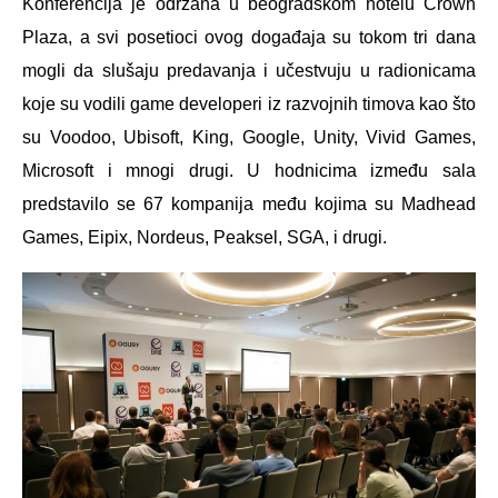
Konferencija je održana u beogradskom hotelu Crown
Plaza, a svi posetioci ovog događaja su tokom tri dana
mogli da slušaju predavanja i učestvuju u radionicama
koje su vodili game developeri iz razvojnih timova kao što
su Voodoo, Ubisoft, King, Google, Unity, Vivid Games,
Microsoft i mnogi drugi. U hodnicima između sala
predstavilo se 67 kompanija među kojima su Madhead
Games, Eipix, Nordeus, Peaksel, SGA, i drugi.