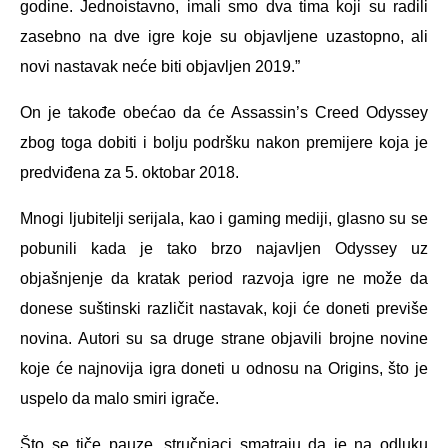
godine. Jednoistavno, imali smo dva tima koji su radili
zasebno na dve igre koje su objavljene uzastopno, ali
novi nastavak neće biti objavljen 2019.”
On je takođe obećao da će Assassin’s Creed Odyssey
zbog toga dobiti i bolju podršku nakon premijere koja je
predviđena za 5. oktobar 2018.
Mnogi ljubitelji serijala, kao i gaming mediji, glasno su se
pobunili kada je tako brzo najavljen Odyssey uz
objašnjenje da kratak period razvoja igre ne može da
donese suštinski različit nastavak, koji će doneti previše
novina. Autori su sa druge strane objavili brojne novine
koje će najnovija igra doneti u odnosu na Origins, što je
uspelo da malo smiri igrače.
Što se tiče pauze, stručnjaci smatraju da je na odluku