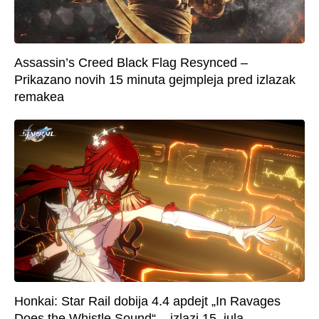
Assassin’s Creed Black Flag Resynced –
Prikazano novih 15 minuta gejmpleja pred izlazak
remakea
Honkai: Star Rail dobija 4.4 apdejt „In Ravages
Does the Whistle Sound“ – izlazi 15. jula