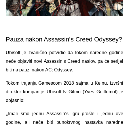
Pauza nakon Assassin’s Creed Odyssey?
Ubisoft je zvanično potvrdio da tokom naredne godine
neće objaviti novi Assassin’s Creed naslov, pa će serijal
biti na pauzi nakon AC: Odyssey.
Tokom trajanja Gamescom 2018 sajma u Kelnu, izvršni
direktor kompanije Ubisoft Iv Gilmo (Yves Guillemot) je
objasnio:
,,Imali smo jednu Assassin’s igru prošle i jednu ove
godine, ali neće biti punokrvnog nastavka naredne