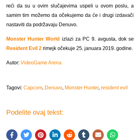
reći da su u ovim slučajevima uspeli u ovom poslu, a
samim tim možemo da očekujemo da će i drugi izdavači
nastaviti da podržavaju Denuvo.
Monster Hunter World
izlazi za PC 9. avgusta, dok se
Resident Evil 2
rimejk očekuje 25. januara 2019. godine.
Autor:
VideoGame Arena
Tagovi:
Capcom
,
Denuvo
,
Monster Hunter
,
resident evil
Podelite ovaj tekst: