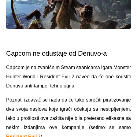
Capcom ne odustaje od Denuvo-a
Capcom je na zvaničnim Steam stranicama igara Monster
Hunter World i Resident Evil 2 naveo da će one koristiti
Denuvo anti-tamper tehnologiju.
Poznati izdavač se nada da će tako sprečiti piratizovanje
dva svoja naslova koje igrači očekuju sa nestrpljenjem,
iako u prošlosti ova zaštita nije bila preterano efikasna sa
nekim izdanjima ove kompanije (setimo se samo
Resident Evil 7
).