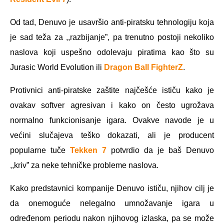
Od tad, Denuvo je usavršio anti-piratsku tehnologiju koja
je sad teža za ,,razbijanje”, pa trenutno postoji nekoliko
naslova koji uspešno odolevaju piratima kao što su
Jurasic World Evolution ili
Dragon Ball FighterZ
.
Protivnici anti-piratske zaštite najčešće ističu kako je
ovakav softver agresivan i kako on često ugrožava
normalno funkcionisanje igara. Ovakve navode je u
većini slučajeva teško dokazati, ali je producent
popularne tuče
Tekken 7
potvrdio da je baš Denuvo
,,kriv” za neke tehničke probleme naslova.
Kako predstavnici kompanije Denuvo ističu, njihov cilj je
da onemoguće nelegalno umnožavanje igara u
određenom periodu nakon njihovog izlaska, pa se može