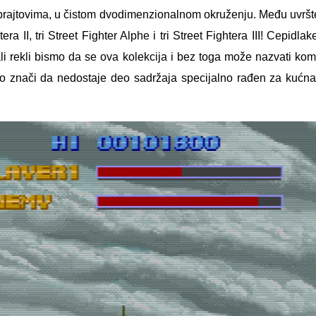
prajtovima, u čistom dvodimenzionalnom okruženju. Među uvršte
era II, tri Street Fighter Alphe i tri Street Fightera III! Cepidl
ali rekli bismo da se ova kolekcija i bez toga može nazvati komp
to znači da nedostaje deo sadržaja specijalno rađen za kućna