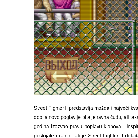
Street Fighter II predstavlja možda i najveći k
dobila novo poglavlje bila je ravna čudu, ali tak
godina izazvao pravu poplavu klonova i inspir
postojale i ranije, ali je Street Fighter II 