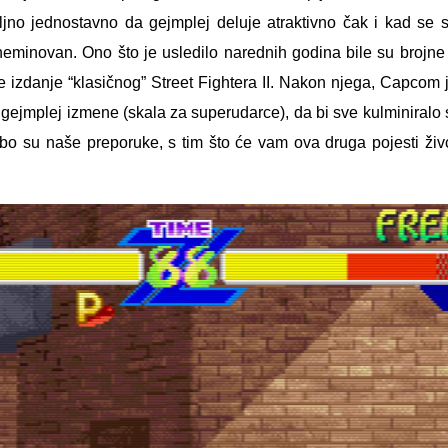
oljno jednostavno da gejmplej deluje atraktivno čak i kad se
neminovan. Ono što je usledilo narednih godina bile su brojne
je izdanje “klasičnog” Street Fightera II. Nakon njega, Capcom
 i gejmplej izmene (skala za superudarce), da bi sve kulminiralo 
rbo su naše preporuke, s tim što će vam ova druga pojesti živ