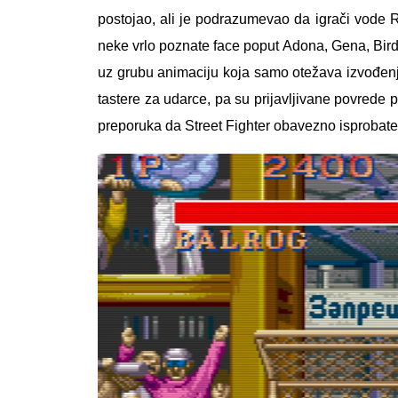
postojao, ali je podrazumevao da igrači vode R
neke vrlo poznate face poput Adona, Gena, Birdi
uz grubu animaciju koja samo otežava izvođenje 
tastere za udarce, pa su prijavljivane povrede p
preporuka da Street Fighter obavezno isprobate ia