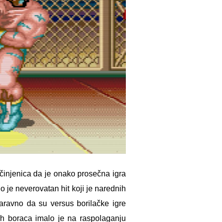
 činjenica da je onako prosečna igra
io je neverovatan hit koji je narednih
aravno da su versus borilačke igre
nih boraca imalo je na raspolaganju