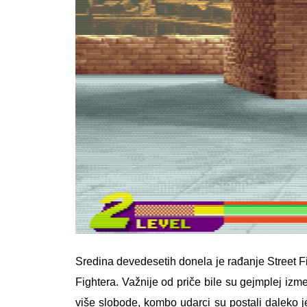
Sredina devedesetih donela je rađanje Street Fig
Fightera. Važnije od priče bile su gejmplej izm
više slobode, kombo udarci su postali daleko j