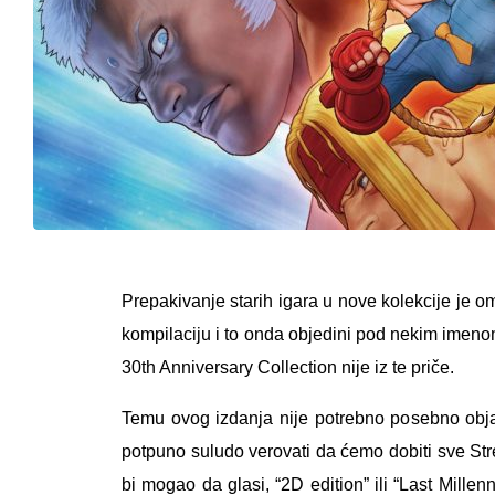
Prepakivanje starih igara u nove kolekcije je om
kompilaciju i to onda objedini pod nekim imenom.
30th Anniversary Collection nije iz te priče.
Temu ovog izdanja nije potrebno posebno objaš
potpuno suludo verovati da ćemo dobiti sve St
bi mogao da glasi, “2D edition” ili “Last Mill