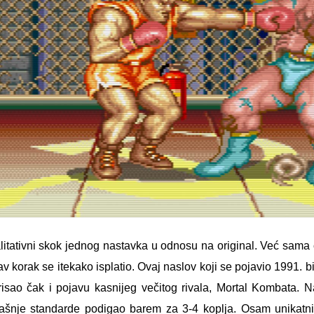
valitativni skok jednog nastavka u odnosu na original. Već sama
av korak se itekako isplatio. Ovaj naslov koji se pojavio 1991. b
isao čak i pojavu kasnijeg večitog rivala, Mortal Kombata. N
dotadašnje standarde podigao barem za 3-4 koplja. Osam unikat