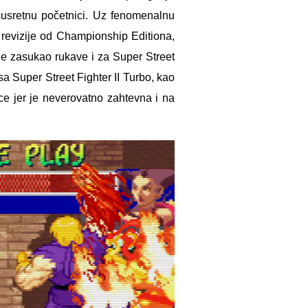
 susretnu početnici. Uz fenomenalnu
 revizije od Championship Editiona,
 je zasukao rukave i za Super Street
sa Super Street Fighter II Turbo, kao
ce jer je neverovatno zahtevna i na