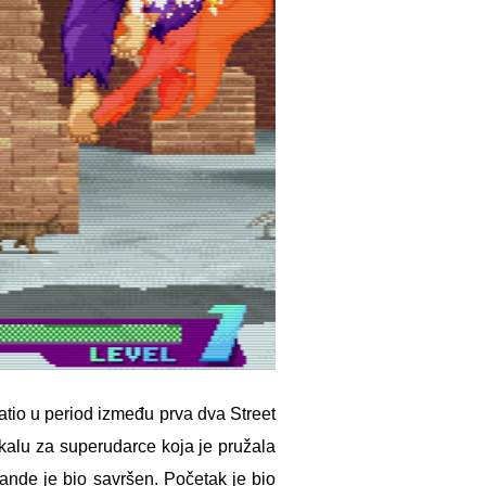
ratio u period između prva dva Street
skalu za superudarce koja je pružala
ande je bio savršen. Početak je bio