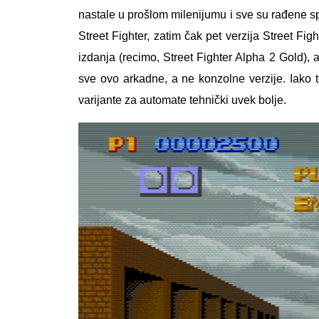
nastale u prošlom milenijumu i sve su rađene s
Street Fighter, zatim čak pet verzija Street Fight
izdanja (recimo, Street Fighter Alpha 2 Gold), 
sve ovo arkadne, a ne konzolne verzije. Iako 
varijante za automate tehnički uvek bolje.