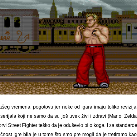
vašeg vremena, pogotovu jer neke od igara imaju toliko revizij
rijala koji ne samo da su još uvek živi i zdravi (Mario, Zeld
prvi Street Fighter teško da je oduševio bilo koga. I za standar
ičnost igre bila je u tome što smo pre mogli da je tretiramo kao