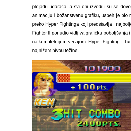
plejadu udaraca, a svi oni izvodili su se dov
animaciju i božanstvenu grafiku, uspeh je bio 
preko Hyper Fightinga koji predstavlja i najbol
Fighter II ponudio vidljiva grafička poboljšanja
najkompletnijom verzijom. Hyper Fighting i Tu
najnižem nivou težine.