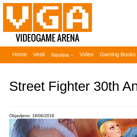
Home
Vesti
Video
Gaming Books
Review
Street Fighter 30th A
Objavljeno:
18/06/2018