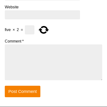
Website
five
×
2
=
Comment
*