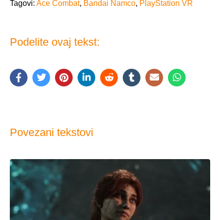
Tagovi:
Ace Combat
,
Bandai Namco
,
PlayStation VR
Podelite ovaj tekst:
Povezani tekstovi