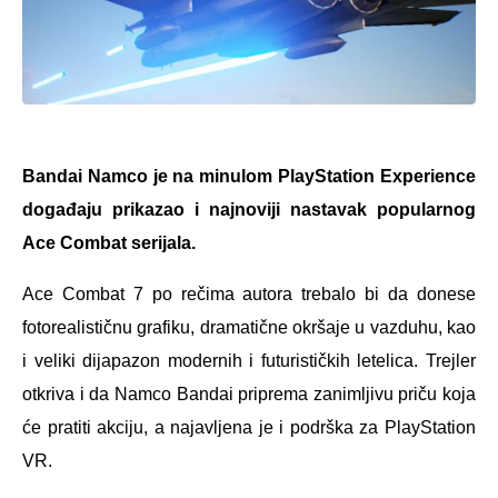
Bandai Namco je na minulom PlayStation Experience
događaju prikazao i najnoviji nastavak popularnog
Ace Combat serijala.
Ace Combat 7 po rečima autora trebalo bi da donese
fotorealističnu grafiku, dramatične okršaje u vazduhu, kao
i veliki dijapazon modernih i futurističkih letelica. Trejler
otkriva i da Namco Bandai priprema zanimljivu priču koja
će pratiti akciju, a najavljena je i podrška za PlayStation
VR.