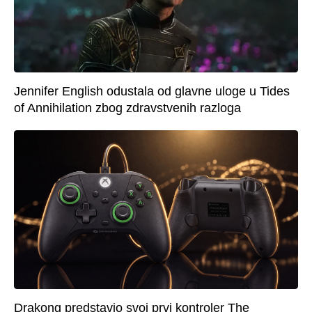
Jennifer English odustala od glavne uloge u Tides
of Annihilation zbog zdravstvenih razloga
Drakong predstavio svoj prvi kontroler The