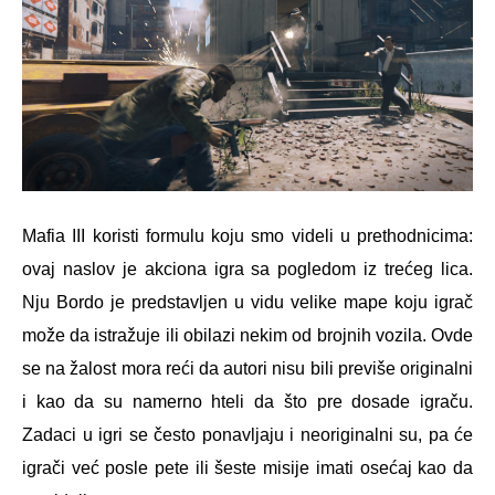
Mafia III koristi formulu koju smo videli u prethodnicima:
ovaj naslov je akciona igra sa pogledom iz trećeg lica.
Nju Bordo je predstavljen u vidu velike mape koju igrač
može da istražuje ili obilazi nekim od brojnih vozila. Ovde
se na žalost mora reći da autori nisu bili previše originalni
i kao da su namerno hteli da što pre dosade igraču.
Zadaci u igri se često ponavljaju i neoriginalni su, pa će
igrači već posle pete ili šeste misije imati osećaj kao da