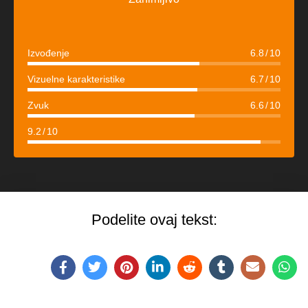
Izvođenje
6.8
10
Vizuelne karakteristike
6.7
10
Zvuk
6.6
10
9.2
10
Podelite ovaj tekst: