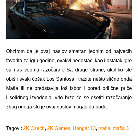
Obzirom da je ovaj naslov smatran jednim od najvećih
favorita za igru godine, ovakvi nedostaci kao i ostatak igre
su nas veoma razočarali. Sa druge strane, ukoliko ste
obišli svaki ćošak Los Santosa i tražite nešto slično onda
Mafia III ne predstavlja loš izbor. I pored odlične priče
i solidnog izvođenja, vrlo brzo će se osetiti razočaranje
zbog onoga što je ovaj naslov mogao da bude.
Tagovi:
2K Czech
,
2K Games
,
Hangar 13
,
mafia
,
mafia 3