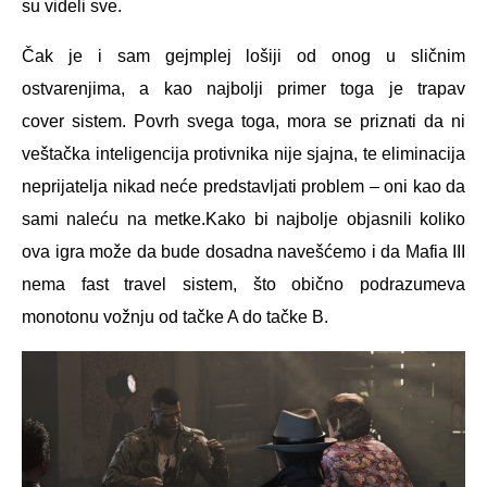
su videli sve.
Čak je i sam gejmplej lošiji od onog u sličnim
ostvarenjima, a kao najbolji primer toga je trapav
cover sistem. Povrh svega toga, mora se priznati da ni
veštačka inteligencija protivnika nije sjajna, te eliminacija
neprijatelja nikad neće predstavljati problem – oni kao da
sami naleću na metke.Kako bi najbolje objasnili koliko
ova igra može da bude dosadna navešćemo i da Mafia III
nema fast travel sistem, što obično podrazumeva
monotonu vožnju od tačke A do tačke B.