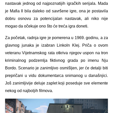
nastavak jednog od najpoznatijih igračkih serijala. Mada
je Mafia II bila daleko od savršene igre, ona je postavila
dobru osnovu za potencijalan nastavak, ali niko nije
mogao da očekuje ono što će treća igra doneti.
Za početak, radnja igre je pomerena u 1969. godinu, a za
glavnog junaka je izabran Linkoln Klej. Priča o ovom
veteranu Vijetnamskog rata otkriva njegov uspon na tron
kriminalnog podzemlja fiktivnog grada po imenu Nju
Bordo. Scenario je zanimljivo osmišljen, jer će detalji biti
prepričani u vidu dokumentarca snimanog u današnjici.
Još zanimljivije deluje zaplet koji poseduje sve elemente
nekog od najboljih filmova.