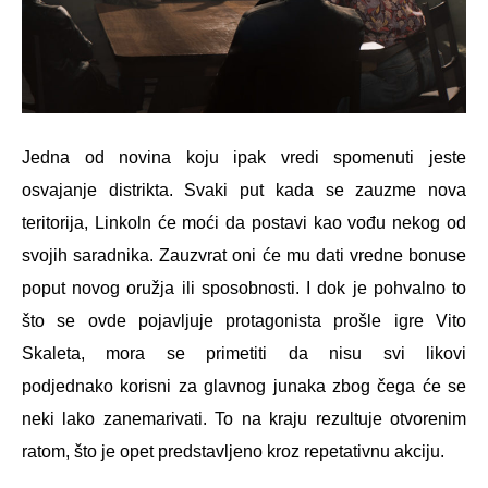
Jedna od novina koju ipak vredi spomenuti jeste
osvajanje distrikta. Svaki put kada se zauzme nova
teritorija, Linkoln će moći da postavi kao vođu nekog od
svojih saradnika. Zauzvrat oni će mu dati vredne bonuse
poput novog oružja ili sposobnosti. I dok je pohvalno to
što se ovde pojavljuje protagonista prošle igre Vito
Skaleta, mora se primetiti da nisu svi likovi
podjednako korisni za glavnog junaka zbog čega će se
neki lako zanemarivati. To na kraju rezultuje otvorenim
ratom, što je opet predstavljeno kroz repetativnu akciju.