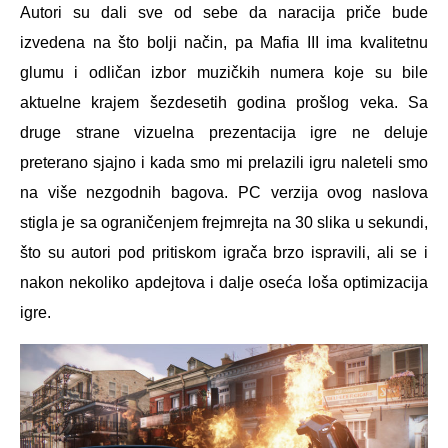
Autori su dali sve od sebe da naracija priče bude
izvedena na što bolji način, pa Mafia III ima kvalitetnu
glumu i odličan izbor muzičkih numera koje su bile
aktuelne krajem šezdesetih godina prošlog veka. Sa
druge strane vizuelna prezentacija igre ne deluje
preterano sjajno i kada smo mi prelazili igru naleteli smo
na više nezgodnih bagova. PC verzija ovog naslova
stigla je sa ograničenjem frejmrejta na 30 slika u sekundi,
što su autori pod pritiskom igrača brzo ispravili, ali se i
nakon nekoliko apdejtova i dalje oseća loša optimizacija
igre.