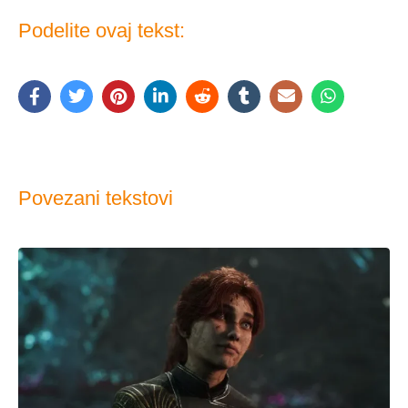
Podelite ovaj tekst:
Povezani tekstovi