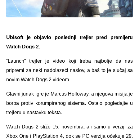
Ubisoft je objavio poslednji trejler pred premijeru
Watch Dogs 2.
“Launch” trejler je video koji treba najbolje da nas
pripremi za neki nadolazeći naslov, a baš to je slučaj sa
novim Watch Dogs 2 videom.
Glavni junak igre je Marcus Holloway, a njegova misija je
borba protiv korumpiranog sistema. Ostalo pogledajte u
trejleru u nastavku teksta.
Watch Dogs 2 stiže 15. novembra, ali samo u verziji za
Xbox One i PlayStation 4, dok se PC verzija očekuje 29.