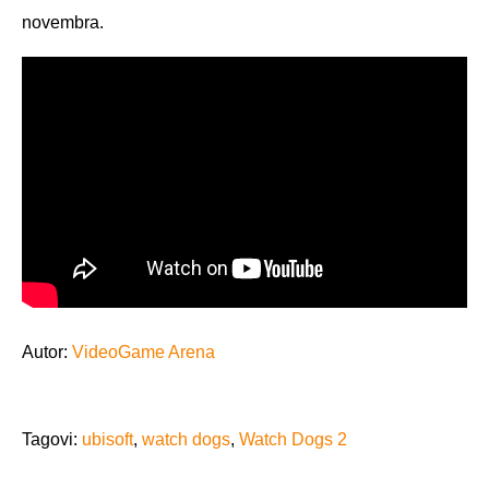
novembra.
Autor:
VideoGame Arena
Tagovi:
ubisoft
,
watch dogs
,
Watch Dogs 2