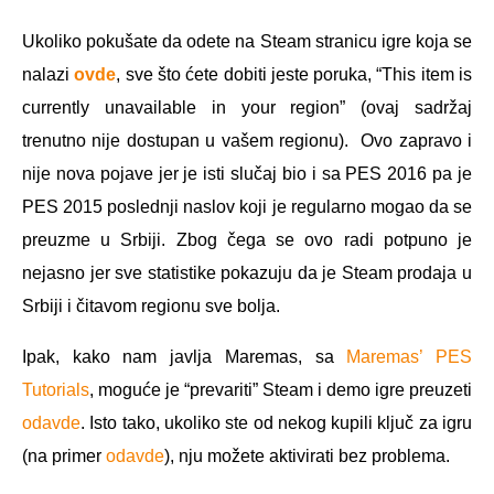
Ukoliko pokušate da odete na Steam stranicu igre koja se
nalazi
ovde
, sve što ćete dobiti jeste poruka, “This item is
currently unavailable in your region” (ovaj sadržaj
trenutno nije dostupan u vašem regionu). Ovo zapravo i
nije nova pojave jer je isti slučaj bio i sa PES 2016 pa je
PES 2015 poslednji naslov koji je regularno mogao da se
preuzme u Srbiji. Zbog čega se ovo radi potpuno je
nejasno jer sve statistike pokazuju da je Steam prodaja u
Srbiji i čitavom regionu sve bolja.
Ipak, kako nam javlja Maremas, sa
Maremas’ PES
Tutorials
, moguće je “prevariti” Steam i demo igre preuzeti
odavde
. Isto tako, ukoliko ste od nekog kupili ključ za igru
(na primer
odavde
), nju možete aktivirati bez problema.