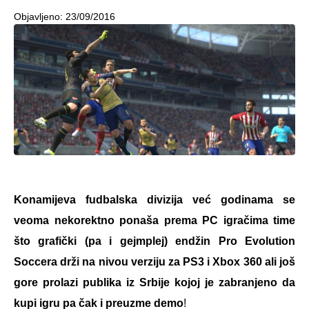
Objavljeno:
23/09/2016
Konamijeva fudbalska divizija već godinama se
veoma nekorektno ponaša prema PC igračima time
što grafički (pa i gejmplej) endžin Pro Evolution
Soccera drži na nivou verziju za PS3 i Xbox 360 ali još
gore prolazi publika iz Srbije kojoj je zabranjeno da
kupi igru pa čak i preuzme demo
!