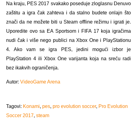
Na kraju, PES 2017 svakako poseduje zloglasnu Denuvo
zaštitu a igra čak zahteva i da stalno budete onlajn što
znači da ne možete biti u Steam offline režimu i igrati je.
Uporedite ovo sa EA Sportsom i FIFA 17 koja igračima
nudi čak i više nego publici na Xbox One i PlayStationu
4. Ako vam se igra PES, jedini mogući izbor je
PlayStation 4 ili Xbox One varijanta koja na sreću radi
bez ikakvih ograničenja.
Autor:
VideoGame Arena
Tagovi:
Konami
,
pes
,
pro evolution soccer
,
Pro Evolution
Soccer 2017
,
steam